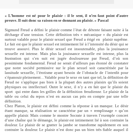
« L’homme est né pour le plaisir : il le sent, il n’en faut point d’autre
preuve. Il suit donc sa raison en se donnant au plaisir. »
Pascal
Sigmund Freud a défini le plaisir comme l’état de détente faisant suite à la
décharge d’une tension. Cette définition très « mécanique » du plaisir est
surtout valable pour le plaisir sexuel que Freud a érigé en plaisir suprême.
Le fait est que le plaisir sexuel est intimement lié à l’intensité du désir qui se
trouve assouvi. Plus le désir sexuel est insoutenable, plus la jouissance
sexuelle est intense. Mais plus la jouissance sexuelle est intense, plus la
frustration qui s’en suit est jugée douloureuse par Freud, d’où son
pessimisme fondamental. Freud ne serait d’ailleurs pas étonné de constater
que notre société permissive sur le plan sexuel soit caractérisée par la
lassitude sexuelle, l’érotisme ayant besoin de l’obstacle de l’interdit pour
s’épanouir pleinement…Valable pour le sexe en tant que tel, la définition de
Freud ne s’applique pas bien à la plupart des autres plaisirs qu’ils soient
physiques ou intellectuel. Outre le sexe, il n’y a en fait que le plaisir du
sport qui entre dans les grilles de la définition freudienne. Le plaisir de la
table ou celui du repos n’est en aucun cas pris en compte par une telle
définition.
Chez Platon, le plaisir est défini comme la réponse à un manque. Le désir
étant manque, sa réalisation se caractérise par un « remplissage » qu’on
appelle plaisir. Mais comme le montre Socrate à travers l’exemple concret
d’une chaîne qui le démange, le plaisir est intimement lié à son contraire la
douleur. Le plaisir de se gratter la jambe se transforme rapidement en son
contraire la douleur. Le plaisir n’est donc pas un bien très fiable auquel il