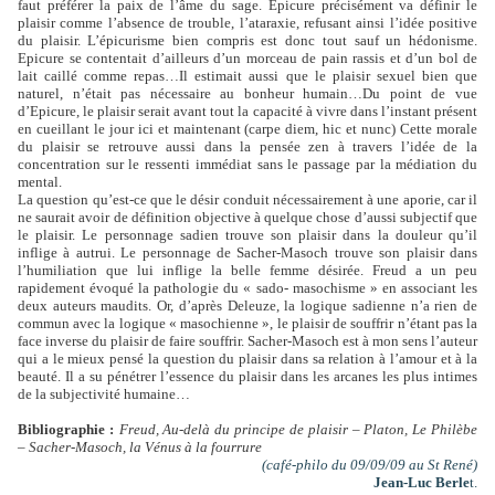
faut préférer la paix de l’âme du sage. Epicure précisément va définir le
plaisir comme l’absence de trouble, l’ataraxie, refusant ainsi l’idée positive
du plaisir. L’épicurisme bien compris est donc tout sauf un hédonisme.
Epicure se contentait d’ailleurs d’un morceau de pain rassis et d’un bol de
lait caillé comme repas…Il estimait aussi que le plaisir sexuel bien que
naturel, n’était pas nécessaire au bonheur humain…Du point de vue
d’Epicure, le plaisir serait avant tout la capacité à vivre dans l’instant présent
en cueillant le jour ici et maintenant (carpe diem, hic et nunc) Cette morale
du plaisir se retrouve aussi dans la pensée zen à travers l’idée de la
concentration sur le ressenti immédiat sans le passage par la médiation du
mental.
La question qu’est-ce que le désir conduit nécessairement à une aporie, car il
ne saurait avoir de définition objective à quelque chose d’aussi subjectif que
le plaisir. Le personnage sadien trouve son plaisir dans la douleur qu’il
inflige à autrui. Le personnage de Sacher-Masoch trouve son plaisir dans
l’humiliation que lui inflige la belle femme désirée. Freud a un peu
rapidement évoqué la pathologie du « sado- masochisme » en associant les
deux auteurs maudits. Or, d’après Deleuze, la logique sadienne n’a rien de
commun avec la logique « masochienne », le plaisir de souffrir n’étant pas la
face inverse du plaisir de faire souffrir. Sacher-Masoch est à mon sens l’auteur
qui a le mieux pensé la question du plaisir dans sa relation à l’amour et à la
beauté. Il a su pénétrer l’essence du plaisir dans les arcanes les plus intimes
de la subjectivité humaine…
Bibliographie :
Freud, Au-delà du principe de plaisir – Platon, Le Philèbe
– Sacher-Masoch, la Vénus à la fourrure
(café-philo du 09/09/09 au St René)
Jean-Luc Berle
t.