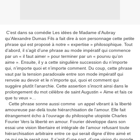
C’est dans sa comédie Les idées de Madame d’Aubray
qu’Alexandre Dumas Fils a fait dire à son personnage cette petite
phrase qui est proposé à notre « expertise » philosophique. Tout
d’abord, il s’agit d’une phrase au mode impératif qui commence
par un « il faut aimer » pour terminer par un « pourvu qu’on
aime ». Ensuite, il y a cette singulière succession du n’importe
qui, n’importe quoi et n’importe comment. Du coup, cette phrase
vaut par la tension paradoxale entre son mode impératif qui
renvoie au devoir et le n’importe qui, quoi et comment qui
suggère plutôt l’anarchie. Cette assertion s’inscrit ainsi dans le
prolongement du mot célèbre de saint Augustin « Aime et fais ce
que tu veux »…
Cette phrase sonne aussi comme un appel vibrant à la liberté
amoureuse par-delà toute hiérarchisation de l’amour. Elle fait
étrangement écho à l’ouvrage du philosophe utopiste Charles
Fourier Vers la liberté en amour. Fourier développe dans son
essai une vision libertaire et intégrale de l’amour refusant toute
hiérarchisation arbitraire entre ce qui serait digne d’être aimé et
ce qui ne le serait pas. Il s’agit d’une part, d’une vision du monde