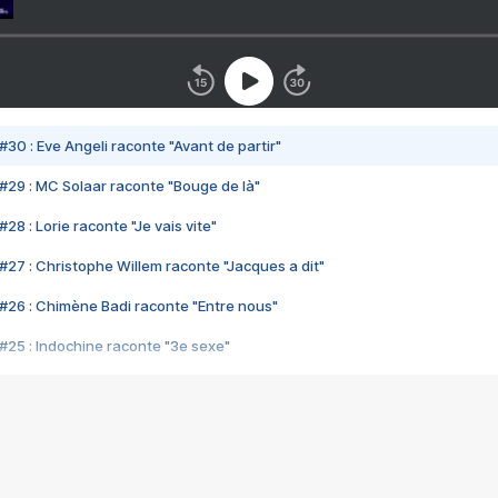
#30 : Eve Angeli raconte "Avant de partir"
#29 : MC Solaar raconte "Bouge de là"
28 : Lorie raconte "Je vais vite"
#27 : Christophe Willem raconte "Jacques a dit"
#26 : Chimène Badi raconte "Entre nous"
#25 : Indochine raconte "3e sexe"
#24 : Zaho raconte "C'est chelou"
#23 : Patrick Bruel raconte "Au café des délices"
#22 : Kyo raconte "Le chemin"