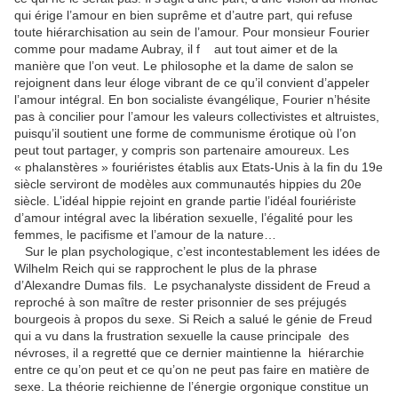
qui érige l’amour en bien suprême et d’autre part, qui refuse
toute hiérarchisation au sein de l’amour. Pour monsieur Fourier
comme pour madame Aubray, il f aut tout aimer et de la
manière que l’on veut. Le philosophe et la dame de salon se
rejoignent dans leur éloge vibrant de ce qu’il convient d’appeler
l’amour intégral. En bon socialiste évangélique, Fourier n’hésite
pas à concilier pour l’amour les valeurs collectivistes et altruistes,
puisqu’il soutient une forme de communisme érotique où l’on
peut tout partager, y compris son partenaire amoureux. Les
« phalanstères » fouriéristes établis aux Etats-Unis à la fin du 19e
siècle serviront de modèles aux communautés hippies du 20e
siècle. L’idéal hippie rejoint en grande partie l’idéal fouriériste
d’amour intégral avec la libération sexuelle, l’égalité pour les
femmes, le pacifisme et l’amour de la nature…
Sur le plan psychologique, c’est incontestablement les idées de
Wilhelm Reich qui se rapprochent le plus de la phrase
d’Alexandre Dumas fils. Le psychanalyste dissident de Freud a
reproché à son maître de rester prisonnier de ses préjugés
bourgeois à propos du sexe. Si Reich a salué le génie de Freud
qui a vu dans la frustration sexuelle la cause principale des
névroses, il a regretté que ce dernier maintienne la hiérarchie
entre ce qu’on peut et ce qu’on ne peut pas faire en matière de
sexe. La théorie reichienne de l’énergie orgonique constitue un