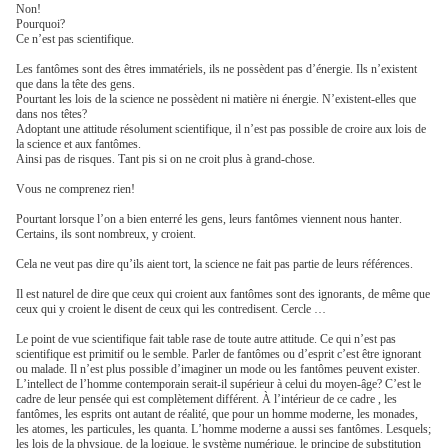
Non!
Pourquoi?
Ce n’est pas scientifique.
Les fantômes sont des êtres immatériels, ils ne possèdent pas d’énergie. Ils n’existent
que dans la tête des gens.
Pourtant les lois de la science ne possèdent ni matière ni énergie. N’existent-elles que
dans nos têtes?
Adoptant une attitude résolument scientifique, il n’est pas possible de croire aux lois de
la science et aux fantômes.
Ainsi pas de risques. Tant pis si on ne croit plus à grand-chose.
Vous ne comprenez rien!
Pourtant lorsque l’on a bien enterré les gens, leurs fantômes viennent nous hanter.
Certains, ils sont nombreux, y croient.
Cela ne veut pas dire qu’ils aient tort, la science ne fait pas partie de leurs références.
Il est naturel de dire que ceux qui croient aux fantômes sont des ignorants, de même que
ceux qui y croient le disent de ceux qui les contredisent. Cercle …
Le point de vue scientifique fait table rase de toute autre attitude. Ce qui n’est pas
scientifique est primitif ou le semble. Parler de fantômes ou d’esprit c’est être ignorant
ou malade. Il n’est plus possible d’imaginer un mode ou les fantômes peuvent exister.
L’intellect de l’homme contemporain serait-il supérieur à celui du moyen-âge? C’est le
cadre de leur pensée qui est complètement différent. À l’intérieur de ce cadre , les
fantômes, les esprits ont autant de réalité, que pour un homme moderne, les monades,
les atomes, les particules, les quanta. L’homme moderne a aussi ses fantômes. Lesquels;
les lois de la physique, de la logique, le système numérique, le principe de substitution