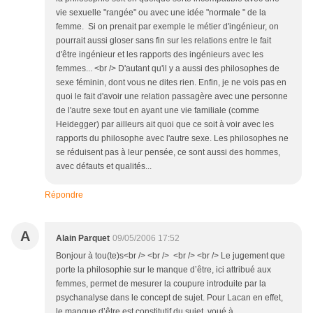
vie sexuelle "rangée" ou avec une idée "normale " de la
femme. Si on prenait par exemple le métier d'ingénieur, on
pourrait aussi gloser sans fin sur les relations entre le fait
d'être ingénieur et les rapports des ingénieurs avec les
femmes... <br /> D'autant qu'il y a aussi des philosophes de
sexe féminin, dont vous ne dites rien. Enfin, je ne vois pas en
quoi le fait d'avoir une relation passagère avec une personne
de l'autre sexe tout en ayant une vie familiale (comme
Heidegger) par ailleurs ait quoi que ce soit à voir avec les
rapports du philosophe avec l'autre sexe. Les philosophes ne
se réduisent pas à leur pensée, ce sont aussi des hommes,
avec défauts et qualités...
Répondre
A
Alain Parquet
09/05/2006 17:52
Bonjour à tou(te)s<br /> <br /> <br /> <br /> Le jugement que
porte la philosophie sur le manque d’être, ici attribué aux
femmes, permet de mesurer la coupure introduite par la
psychanalyse dans le concept de sujet. Pour Lacan en effet,
le manque d’être est constitutif du sujet, voué à