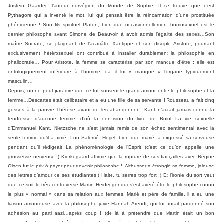
Jostein Gaarder, l’auteur norvégien du Monde de Sophie…Il se trouve que c’est
Pythagore qui a inventé le mot, lui qui pensait être la réincarnation d’une prostituée
phénicienne ! Son fils spirituel Platon, bien que occasionnellement homosexuel est le
dernier philosophe avant Simone de Beauvoir à avoir admis l’égalité des sexes…Son
maître Socrate, se plaignant de l’acariâtre Xantippe et son disciple Aristote, pourtant
exclusivement hétérosexuel ont contribué à installer durablement la philosophie en
phallocratie… Pour Aristote, la femme se caractérise par son manque d’être ; elle est
ontologiquement inférieure à l’homme, car il lui « manque » l’organe typiquement
masculin…
Depuis, on ne peut pas dire que ce fut souvent le grand amour entre le philosophe et la
femme…Descartes était célibataire et a eu une fille de sa servante ! Rousseau a fait cinq
gosses à la pauvre Thérèse avant de les abandonner ! Kant n’aurait jamais connu la
tendresse d’aucune femme, d’où la concision du livre de Botul La vie sexuelle
d’Emmanuel Kant. Nietzsche ne s’est jamais remis de son échec sentimental avec la
seule femme qu’il a aimé Lou Salomé. Hegel, bien que marié, a engrossé sa serveuse
pendant qu’il rédigeait La phénoménologie de l’Esprit (c’est ce qu’on appelle une
grossesse nerveuse !) Kierkegaard affirme que la rupture de ses fiançailles avec Régine
Olsen fut le prix à payer pour devenir philosophe ! Althusser a étranglé sa femme, jalouse
des lettres d’amour de ses étudiantes ( Halte, tu serres trop fort !) Et l’ironie du sort veut
que ce soit le très controversé Martin Heidegger qui s’est avéré être le philosophe connu
le plus « normal » dans sa relation aux femmes. Marié et père de famille, il a eu une
liaison amoureuse avec la philosophe juive Hannah Arendt, qui lui aurait pardonné son
adhésion au parti nazi…après coup ! (de là à prétendre que Martin était un bon