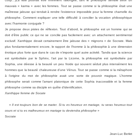
coup…)La liste pourrait être infiniment rallongée, tant le philosophe semble avoir un
mauvais « karma » avec les femmes. Tout se passe comme si la philosophie était une
maîtresse jalouse qui tendait à rendre l’existence impossible pour la femme charnelle du
philosophe. Comment expliquer une telle difficulté à concilier la vocation philosophique
avec l’harmonie conjugale ?
Je propose deux pistes de réflexion. Tout d’abord, le philosophe est un homme qui se
doit d’être public ce qui ne se concilie pas facilement avec un attachement sentimental
exclusif. Xanthippe devait certainement être jalouse des « mignons » de Socrate. Mais
plus fondamentalement encore, le rapport de l’homme à la philosophie à une dimension
érotique plus forte que dans le cas de n’importe quel autre activité. Tandis que la science
est symbolisée par le Sphinx, l’art par la Licorne, la philosophie est symbolisée par
Sophia, une déesse à la beauté un peu froide qui souvent séduit plus intensément les
hommes que la beauté chaleureuse d’une Vénus. Tout se passe comme si la métaphore
à l’origine du mot de philosophie avait une sorte de pouvoir magique. L’homme
philosophe serait comme l’amant platonique de cette Sophia inaccessible et la femme
philosophe comme sa disciple en quête d’identification.
Xanthippe femme de Socate
«
Il est toujours bon de se marier. Si tu es heureux en mariage, tu seras heureux tout
cours et si tu es malheureux en mariage tu deviendra philosophe
»
Socrate
Jean-Luc Berlet