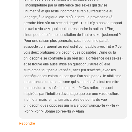
l’incomplétude par la différence des sexes qui divise
l’humanité et qui reste incommensurable, irréductible au
langage, à la logique, etc. d’où la formule provocante (à
prendre bien sûr au second degré...) : « Il n’y a pas de rapport
sexuel ».<br /> A quoi peut correspondre la notion d’Être,
sinon peut-être à une occultation de l’autre sexe, justement ?
Pour une raison plus générale, cette notion me paraît
suspecte : un rapport au réel est-il compatible avec l’Etre ? Je
vois deux pratiques philosophiques possibles. L’une où la
philosophie se confronte à un réel (ici la différence des sexes)
et se trouve elle aussi mise en question, l’autre où elle
surplombe tout par la Pensée, sans jeu d’altérité, avec les
conséquences calamiteuses que l’on sait, par ex. le nihilisme
destructeur d’un rationalisme qui s’autorise à « tout remettre
en question »... sauf lui-même.<br /> Ces réflexions sont
inspirées par l’intuition davantage que par une vaste culture
« philo », mais je n’ai jamais croisé de points de vue
philosophiques opposés qui m’aient convaincu.<br /> <br />
<br /> <br /> Bonne soirée<br /> Alain
Répondre