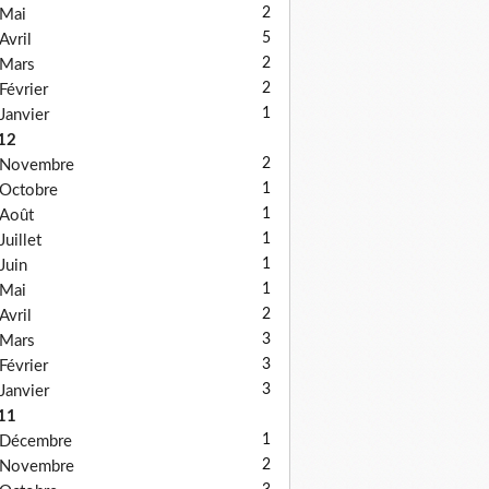
2
Mai
5
Avril
2
Mars
2
Février
1
Janvier
12
2
Novembre
1
Octobre
1
Août
1
Juillet
1
Juin
1
Mai
2
Avril
3
Mars
3
Février
3
Janvier
11
1
Décembre
2
Novembre