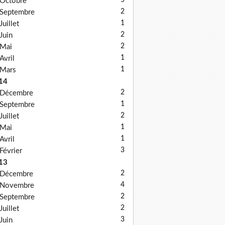
5
Octobre
2
Septembre
1
Juillet
2
Juin
2
Mai
1
Avril
1
Mars
14
2
Décembre
1
Septembre
2
Juillet
1
Mai
1
Avril
3
Février
13
2
Décembre
4
Novembre
2
Septembre
2
Juillet
3
Juin