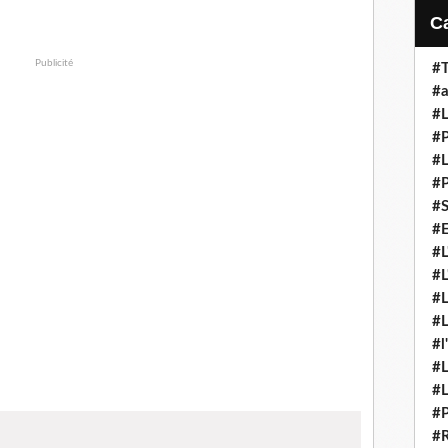
Publicité
#T
#a
#L
#P
#L
#P
#S
#E
#L
#L
#L
#L
#l
#L
#L
#P
#R