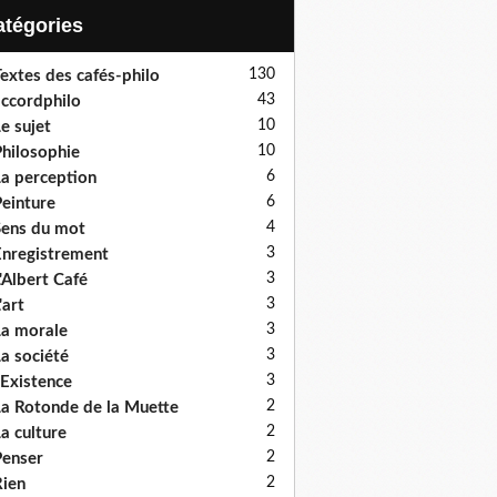
Catégories
130
extes des cafés-philo
43
ccordphilo
10
e sujet
10
hilosophie
6
a perception
6
einture
4
ens du mot
3
nregistrement
3
'Albert Café
3
'art
3
a morale
3
a société
3
'Existence
2
a Rotonde de la Muette
2
a culture
2
enser
2
ien