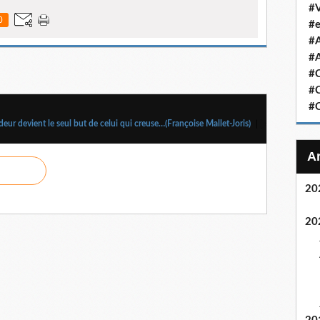
#V
0
#e
#
#A
#C
#C
#C
eur devient le seul but de celui qui creuse…(Françoise Mallet-Joris)
20
20