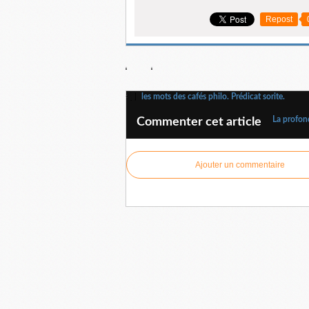
Repost
les mots des cafés philo. Prédicat sorite.
La profond
Commenter cet article
Ajouter un commentaire