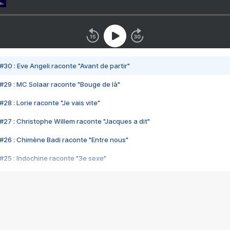
#30 : Eve Angeli raconte "Avant de partir"
#29 : MC Solaar raconte "Bouge de là"
28 : Lorie raconte "Je vais vite"
#27 : Christophe Willem raconte "Jacques a dit"
#26 : Chimène Badi raconte "Entre nous"
#25 : Indochine raconte "3e sexe"
#24 : Zaho raconte "C'est chelou"
#23 : Patrick Bruel raconte "Au café des délices"
#22 : Kyo raconte "Le chemin"