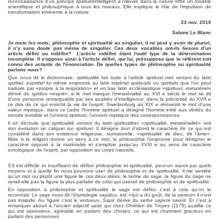
reconnaissance d’un principe spirituel/intelligent à l’œuvre dans la nature offre un modèle
scientifique et philosophique à tous les niveaux. Elle explique le rôle de l’impulsion de
transformation inhérente à la nature.
23 nov. 2010
Sabine Le Blanc
Je mets les mots; philosophie et spiritualité au singulier, il ne peut y avoir de pluriel,
il n’y sans doute pas même de singulier. Ces deux vocables ont-ils besoin d’un
article défini ou indéfini? L’article indéfini étant l'outil type de la détermination
incomplète. Il s'oppose ainsi à l'article défini, qui lui, présuppose que le référent soit
connu des actants de l'énonciation. De quelles types de philosophie ou spiritualité
parlons nous?
Que nous dit le dictionnaire, spiritualité fait suite à l’article spirituel mot venant du latin
spiritiel,
espiritiel
lui même emprunté au latin impérial
spiritualis
ou
spiritalis
que l’on peut
traduire par «propre à la respiration» et en bas latin ecclésiastique «spirituel, immatériel»
dérivé de
spiritus
«esprit», si le mot marque l’immatérialité au XVI e siècle le mot se dit
d’une personne remarquable par ses qualités d’intelligence, dans la préciosité du XVII e
ce dira de ce qui enrichit la vie de l’esprit. Swedenborg au XIX e réinvestit le mot d’une
valeur mystique, dans ce cadre l’homme spirituel a désigné l’homme initié aux vérités du
monde invisible et l’univers spirituel, l’univers mystique des correspondances.
Il en découle que spiritualité venant du latin
spiritualitas
«spiritualité, immatérialité» voit
son évolution se calquer sur spirituel. Il désigne tout d’abord le caractère de ce qui est
considéré dans son existence religieuse, surnaturelle, «spiritualité de dieu, de l’âme».
Mais si la religion donne un sens à ce mot, la philosophie l’emprunte pour désigner le
caractère opposé à la matérialité et s’emploie jusqu’au XVIII e au sens de caractère
ontologique de l’esprit, par opposition au corps naturels.
S’il est difficile et insuffisant de définir philosophie et spiritualité, peut-on savoir par quels
moyens et à quelle fin nous pouvons user de philosophie et de spiritualité. Il me semble
qu’un mot ou plutôt une figure lie ces deux idées, le terme de sage. la figure du sage ne
serait-elle pas la figure la plus parfaite de celui qui userait de philosophie et de spiritualité.
En opposition à philosophie et spiritualité le sage est défini, c’est à cela qu’on le
reconnait. Le sage nous dit l’étymologie
sapidus
, est «qui a du goût, de la saveur» il n’est
pas insipide. Au figuré c’est le vertueux.
Sapir
dérive du verbe
sapere
savoir. Et c’est à
remarquer abouti à l’ancien adjectif
sade
qui chez Chrétien de Troyes (1175) qualifie ce
qui est savoureux, agréable en parlant des choses, ce qui est charmant gracieux en
parlant des personnes.