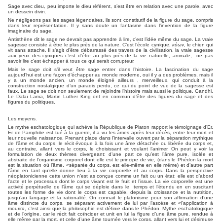
Sage avec dieu, peu importe le dieu référent, s’est être en relation avec une parole, avec
un dessein divin.
Ne négligeons pas les sages légendaires, ils sont constitutif de la figure du sage, compris
dans leur représentation. Il y sans doute un fantasme dans l’invention de la figure
imaginaire du sage.
Antisthène dit le sage ne devrait pas apprendre à lire, c’est l’idée même du sage. La vraie
sagesse consiste à être le plus près de la nature. C’est l’école cynique,
κύων,
le chien qui
vit sans attache. Il s’agit d’être débarrassé des travers de la civilisation, la vraie sagesse
aux yeux des cyniques c’est d’être au plus près de la vie naturelle, animale, ne pas
savoir lire c’est échapper à tous ce qui serait corrupteur.
Mais le sage doit s’il veut être sage entrer dans l’histoire. La fascination du sage
aujourd’hui est une façon d’échapper au monde moderne, oui il y a des problèmes, mais il
y a un monde ancien, un monde éloigné ailleurs , merveilleux, qui conduit à la
construction nostalgique d’un paradis perdu, ce qui du point de vue de la sagesse est
faux. Le sage se doit non seulement de rejoindre l’histoire mais aussi le politique. Gandhi,
Le Dalaï Lama, Martin Luther King ont en commun d’être des figures du sage et des
figures du politiques.
Les moyens.
Le mythe eschatologique qui achève la République de Platon rapport le témoignage d’Er.
Er de Pamphilie est tué à la guerre, il a vu les âmes après leur décès, entre leur mort et
leur nouvelle naissance. Prenant place dans l’intervalle ouvert par la séparation mythique
de l’âme et du corps, le récit évoque à la fois une âme détachée ou libérée du corps et,
au contraire, allant vers le corps, le choisissant et voulant l’animer. On peut y voir la
formulation de deux thèmes divergeant: d’une part ce qu’est l’âme pure, isolée et
abstraite de l’organisme corporel dont elle est le principe de vie, (dans le Phédon la mort
est la situation où l’âme, «séparée du corps, est elle-même en elle même) et d’autre part
l’âme en tant qu’elle donne lieu à la vie corporelle et au corps. Dans la perspective
néoplatonicienne cette union n’est as conçue comme un fait ou un état: elle est d’abord
l’acte et le processus dont le corps vivant est le fruit et l’issue. La vie corporelle est une
activité perpétuelle de l’âme qui se déploie dans le temps et l’étendu en en suscitant
toutes les forme de vie dont le corps est capable, depuis la croissance et la nutrition,
jusqu’au langage et la rationalité. On connait le platonisme pour son affirmation d’une
âme distincte du corps, se séparant activement de lui par l’ascèse et «l’application à
mourir», c’est ainsi que la philosophie est définie dans le Phédon. Mythe eschatologique
et de l’origine, car le récit fait coïncider et unit en lui la figure d’une âme pure, rendue à
elle même par la mort, et celle d’une âme tournée vers le corps, allant vers lui et désireuse