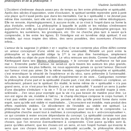
philosophes et de la philosophie. »
Vladimir Jankélévitch
L’Occident s’intéresse depuis assez peu de temps au lien entre philosophie et spiritualité.
Après des siècles d’opposition, voire d’exclusion, le spirituel semble reprendre petit à petit
une place qu’il n’avait perdu que dans les mentalités. Car la « spiritualité » ne devrait pas
même être nommée, tant elle est loin des croyances religieuses ou même idéologiques.
Elle ne renvoie, étymologiquement, à aucune école, si ce n’est à l’esprit dans sa forme la
plus évoluée, entière. La philosophie à laquelle le public et les médias s’intéressent
aujourd’hui est celle qui répond à un appel intérieur évident : la philosophie grecque, les
égyptiens, les sumériens, les gnostiques, etc. On ne cherche plus tant à savoir qu’à
comprendre, à lire entre les lignes. Et l’interligne est en lui-même déjà spirituel. Il est
invisible, qui nous inspire des idées, des sens possibles, des ouvertures d’horizons
infinis…
L’amour de la sagesse (« philein » et « sophia ») ne se contente plus d’être défini comme
un amour conceptuel d’une vérité ou d’une universalité. Rétablir un pont entre la
philosophie et la spiritualité oblige la 1
à ne plus être hermétique, simplement
ère
intellectuelle ou objet de pure érudition. Le vécu retrouve ses droits. Comme l’avait affirmé
Kierkegaard dans ses
Miettes philosophiques
, « le concept de souffrance ne fait pas
mal ». Entendre parler d’amour, ne serait-ce qu’à travers les auteurs les plus grands,
reconnus comme les plus brillants, ne nous apprendra jamais ce qu’est l’amour. Discourir
sur l’amour n’est pas aimer. De la même manière, rapprocher philosophie et spiritualité,
c’est revendiquer la véracité de l’expérience et du vécu, sans prétendre à l’universalité.
Ou alors, la seule universalité est celle d’expérimenter et de vivre… Catégoriser, nommer
la philosophie d’une part et la spiritualité d’autre part, c’est dire combien un complexe, un
refoulement, pèsent sur le spirituel. En réalité, le terme même de « spiritualité » n’a pas
grand sens, si ce n’est pour les libraires. La vie
est
spiritualité. Y aurait-il un sens à parler
d’une discipline s’intitulant « la vie » ? Si ce n’est au sein d’une société inapte à vivre,
sclérosée… J’en veux pour exemple que la vie n’a pas besoin de matière pour être. Le
son est signe de vie, invisible à l’œil nu ; le champ électrique compose le corps humain, il
n’est pas visible pour notre vision. Une pensée vit dès qu’elle prend forme dans notre
esprit, sans qu’elle soit visible ni matérialisée… L’inconscient est invisible, mais produit des
effets matériels visibles. Ce dévoilement de l’invisible au visible est spirituel. La
philosophie ne fait que le constater et le nommer pour tenter de le comprendre. La
philosophie cherche avant tout à maîtriser, à conceptualiser, ou à « anti-conceptualiser »,
ce qui consiste à rester encore dépendante du concept. La spiritualité consiste non pas
en concepts mais en une attitude envers la vie, proche du lâcher prise, de la gratuité des
choses, que l’on renonce éventuellement à comprendre. C’est parce qu’elles sont là,
parce qu’elles arrivent, que les choses ont un sens, et non l’esprit humain qui invente le
sens que ces choses doivent avoir. La spiritualité accueille, la philosophie décrète,