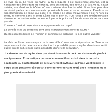
de vivre en lui. La visée du mythe, la fin à laquelle il est entièrement ordonné, est la
naissance des âmes dans les corps qu’elles ont choisis, et le retour d’Er à la vie qu’il avait
quittée, son réveil sur le bûcher où son cadavre allait être incinéré. Notre âme peut être
considéré par les deux mouvements opposés de la mort et de la naissance. Paradoxe de
l’indétermination de l’âme qui posé à la croisée de deux mouvements n’est ni hors du
corps, ni contenu dans le corps L’âme est le Bien ou l’Un, c’est-à-dire l’indétermination
absolue et inconditionnelle qui est le foyer et le point de fuite de toute vie et de toute
pensée.
Comment l’unité du sujet vivant se rapporte-t-elle au corps?
La pensée et la vie corporelle sont-elles le prolongement l‘une de l’autre?
Quelles sont les limites de l’humain et comment se distingue -t-il des autres vivants?
Le récit de Platon commençant par la mort d’Er s’ouvre sur la séparation de l’âme et du
corps comme il s’achève sur leur réunion. La possibilité pour ce mythe d’avoir une vérité,
quelle qu’elle soit, repose sur la possibilité d’une telle séparation.
Le dernier mot du mythe n’est pas donné à un savoir ou à une vision mais plutôt à
une ignorance. Er ne sait pas par ou ni comment il est arrivé dans le corps.La
soudaineté ou l’instantanéité de cet événement mythique où l’âme vient habiter le
corps est le paradoxe où l’on fait coïncider une certaine unité avec l’exigence de la
plus grande discontinuité.