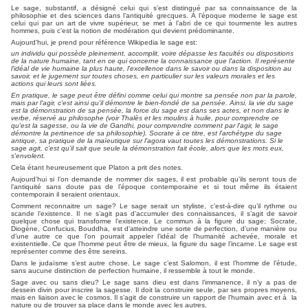
Le sage, substantif, a désigné celui qui s’est distingué par sa connaissance de la
philosophie et des sciences dans l’antiquité grecques. Á l’époque moderne le sage est
celui qui par un art de vivre supérieur, se met à l’abri de ce qui tourmente les autres
hommes, puis c’est la notion de modération qui devient prédominante.
Aujourd’hui, je prend pour référence Wikipedia le sage est:
un individu qui possède pleinement, accomplit, voire dépasse les facultés ou dispositions
de la nature humaine, tant en ce qui concerne la connaissance que l'action. Il représente
l'idéal de vie humaine la plus haute, l'excellence dans le savoir ou dans la disposition au
savoir, et le jugement sur toutes choses, en particulier sur les valeurs morales et les
actions qui leurs sont liées.
En pratique, le sage peut être défini comme celui qui montre sa pensée non par la parole,
mais par l'agir, c'est ainsi qu'il démontre le bien-fondé de sa pensée. Ainsi, la vie du sage
est la démonstration de sa pensée, la force du sage est dans ses actes, et non dans le
verbe, réservé au philosophe (voir Thalès et les moulins à huile, pour comprendre ce
qu'est la sagesse, ou la vie de Gandhi, pour comprendre comment par l'agir, le sage
démontre la pertinence de sa philosophie). Socrate à ce titre, est l'archétype du sage
antique, sa pratique de la maïeutique sur l'agora vaut toutes les démonstrations. Si le
sage agit, c'est qu'il sait que seule la démonstration fait école, alors que les mots eux,
s'envolent.
Cela étant heureusement que Platon a prit des notes.
Aujourd’hui si l’on demande de nommer dix sages, il est probable qu’ils seront tous de
l’antiquité sans doute pas de l’époque contemporaine et si tout même ils étaient
contemporain il seraient orientaux.
Comment reconnaitre un sage? Le sage serait un styliste, c’est-à-dire qu’il rythme ou
scande l’existence. Il ne s’agit pas d’accumuler des connaissances, il s’agit de savoir
quelque chose qui transforme l’existence. Le commun à la figure du sage; Socrate,
Diogène, Confucius, Bouddha, est d’atteindre une sorte de perfection, d’une manière ou
d’une autre ce que l’on pourrait appeler l’idéal de l’humanité achevée, morale et
existentielle. Ce que l’homme peut être de mieux, la figure du sage l’incarne. Le sage est
représenter comme des être sereins.
Dans le judaïsme s’est autre chose. Le sage c’est Salomon, il est l’homme de l’étude,
sans aucune distinction de perfection humaine, il ressemble à tout le monde.
Sage avec ou sans dieu? Le sage sans dieu est dans l’immanence, il n’y a pas de
dessein divin pour inscrire la sagesse. Il doit la construire seule, par ses propres moyens,
mais en liaison avec le cosmos. Il s’agit de construire un rapport de l’humain avec et à la
nature ou de trouver sa place dans le monde avec les autres.