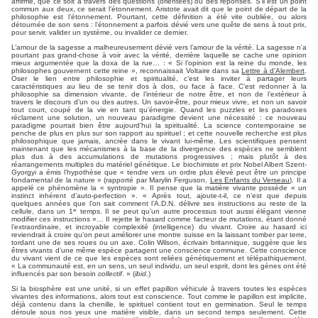
affirme, que ce soit à travers des questions (orientées) ou des réponses. S’il est un point
commun aux deux, ce serait l’étonnement. Aristote avait dit que le point de départ de la
philosophie est l’étonnement. Pourtant, cette définition a été vite oubliée, ou alors
détournée de son sens : l’étonnement a parfois dévié vers une quête de sens à tout prix,
pour servir, valider un système, ou invalider ce dernier.
L’amour de la sagesse a malheureusement dévié vers l’amour de la vérité. La sagesse n’a
pourtant pas grand-chose à voir avec la vérité, derrière laquelle se cache une opinion
mieux argumentée que la doxa de la rue… : « Si l’opinion est la reine du monde, les
philosophes gouvernent cette reine », reconnaissait Voltaire dans sa
Lettre à d’Alembert
.
Oser le lien entre philosophie et spiritualité, c’est les inviter à partager leurs
caractéristiques au lieu de se tenir dos à dos, ou face à face. C’est redonner à la
philosophie sa dimension vivante, de l’intérieur de notre être, et non de l’extérieur à
travers le discours d’un ou des autres. Un savoir-être, pour mieux vivre, et non un savoir
tout court, coupé de la vie en tant qu’énergie. Quand les puzzles et les paradoxes
réclament une solution, un nouveau paradigme devient une nécessité : ce nouveau
paradigme pourrait bien être aujourd’hui la spiritualité. La science contemporaine se
penche de plus en plus sur son rapport au spirituel ; et cette nouvelle recherche est plus
philosophique que jamais, ancrée dans le vivant lui-même. Les scientifiques pensent
maintenant que les mécanismes à la base de la divergence des espèces ne semblent
plus dus à des accumulations de mutations progressives ; mais plutôt à des
réarrangements multiples du matériel génétique. Le biochimiste et prix Nobel Albert Szent-
Gyorgyi a émis l’hypothèse que « tendre vers un ordre plus élevé peut être un principe
fondamental de la nature » (rapporté par Marylin Ferguson,
Les Enfants du Verseau
). Il a
appelé ce phénomène la « syntropie ». Il pense que la matière vivante possède « un
instinct inhérent d’auto-perfection ». « Après tout, ajoute-t-il, ce n’est que depuis
quelques années que l’on sait comment l’A.D.N. délivre ses instructions au reste de la
cellule, dans un 1
temps. Il se peut qu’un autre processus tout aussi élégant vienne
er
modifier ces instructions »… Il rejette le hasard comme facteur de mutations, étant donné
l’extraordinaire, et incroyable complexité (intelligence) du vivant. Croire au hasard ici
reviendrait à croire qu’on peut améliorer une montre suisse en la laissant tomber par terre,
tordant une de ses roues ou un axe. Colin Wilson, écrivain britannique, suggère que les
êtres vivants d’une même espèce partagent une conscience commune. Cette conscience
du vivant vient de ce que les espèces sont reliées génétiquement et télépathiquement.
« La communauté est, en un sens, un seul individu, un seul esprit, dont les gènes ont été
influencés par son besoin
collectif
. » (
ibid.
)
Si la biosphère est une unité, si un effet papillon véhicule à travers toutes les espèces
vivantes des informations, alors tout est conscience. Tout comme le papillon est implicite,
déjà contenu dans la chenille, le spirituel contient tout en germination. Seul le temps
déroule sous nos yeux une matière visible, dans un second temps seulement. Cette