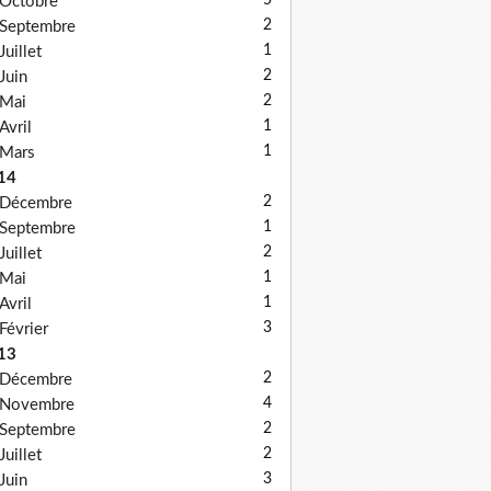
5
Octobre
2
Septembre
1
Juillet
2
Juin
2
Mai
1
Avril
1
Mars
14
2
Décembre
1
Septembre
2
Juillet
1
Mai
1
Avril
3
Février
13
2
Décembre
4
Novembre
2
Septembre
2
Juillet
3
Juin