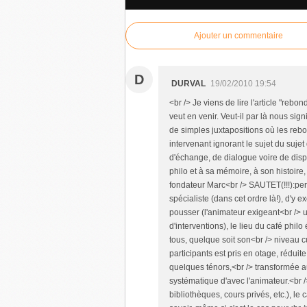
Ajouter un commentaire
D
DURVAL
19/02/2010 19:54
<br /> Je viens de lire l'article "rebon
veut en venir. Veut-il par là nous sign
de simples juxtapositions où les rebon
intervenant ignorant le sujet du sujet 
d'échange, de dialogue voire de disput
philo et à sa mémoire, à son histoire,
fondateur Marc<br /> SAUTET(!!!):pe
spécialiste (dans cet ordre là!), d'y 
pousser (l'animateur exigeant<br /> 
d'interventions), le lieu du café phil
tous, quelque soit son<br /> niveau cul
participants est pris en otage, réduit
quelques ténors,<br /> transformée a
systématique d'avec l'animateur.<br 
bibliothèques, cours privés, etc.), le