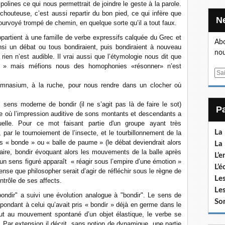
polines ce qui nous permettrait de joindre le geste à la parole.
outeuse, c’est aussi repartir du bon pied, ce qui infère que
fourvoyé trompé de chemin, en quelque sorte qu’il a tout faux.
appartient à une famille de verbe expressifs calquée du Grec et
Abo
si un débat ou tous bondiraient, puis bondiraient à nouveau
nou
rien n’est audible. Il vrai aussi que l’étymologie nous dit que
er » mais méfions nous des homophonies «résonner» n’est
E
m
mnasium, à la ruche, pour nous rendre dans un clocher où
a
sens moderne de bondir (il ne s’agit pas là de faire le sot)
i
re où l’impression auditive de sons montants et descendants a
l
elle. Pour ce mot faisant partie d'un groupe ayant très
La
ar le tournoiement de l’insecte, et le tourbillonnement de la
 « bonde » ou « balle de paume » (le débat deviendrait alors
La 
diaire, bondir évoquant alors les mouvements de la balle après
L’e
 un sens figuré apparaît
« réagir sous l’empire d’une émotion »
L’é
pense que philosopher serait d’agir de réfléchir sous le règne de
Les
ontrôle de ses affects.
Les
ebondir" a suivi une évolution analogue à "bondir". Le sens de
Sor
spondant à celui qu’avait pris « bondir » déjà en germe dans le
out au mouvement spontané d’un objet élastique, le verbe se
 Par extension il décrit, sans notion de dynamique, une partie