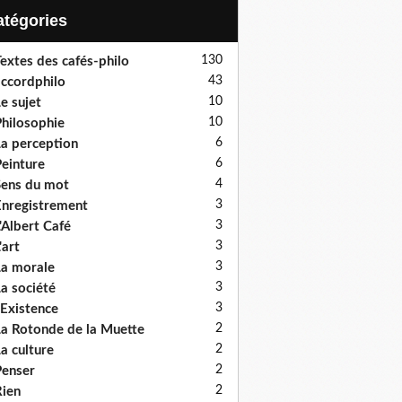
Catégories
130
extes des cafés-philo
43
ccordphilo
10
e sujet
10
hilosophie
6
a perception
6
einture
4
ens du mot
3
nregistrement
3
'Albert Café
3
'art
3
a morale
3
a société
3
'Existence
2
a Rotonde de la Muette
2
a culture
2
enser
2
ien