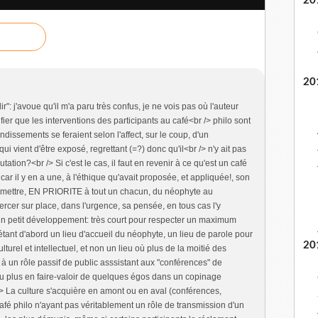
20
20
dir": j'avoue qu'il m'a paru très confus, je ne vois pas où l'auteur
ifier que les interventions des participants au café<br /> philo sont
dissements se feraient selon l'affect, sur le coup, d'un
qui vient d'être exposé, regrettant (=?) donc qu'il<br /> n'y ait pas
ation?<br /> Si c'est le cas, il faut en revenir à ce qu'est un café
 car il y en a une, à l'éthique qu'avait proposée, et appliquée!, son
rmettre, EN PRIORITE à tout un chacun, du néophyte au
exercer sur place, dans l'urgence, sa pensée, en tous cas l'y
un petit développement: très court pour respecter un maximum
o étant d'abord un lieu d'accueil du néophyte, un lieu de parole pour
20
turel et intellectuel, et non un lieu où plus de la moitié des
e à un rôle passif de public asssistant aux "conférences" de
u plus en faire-valoir de quelques égos dans un copinage
/> La culture s'acquière en amont ou en aval (conférences,
 café philo n'ayant pas véritablement un rôle de transmission d'un