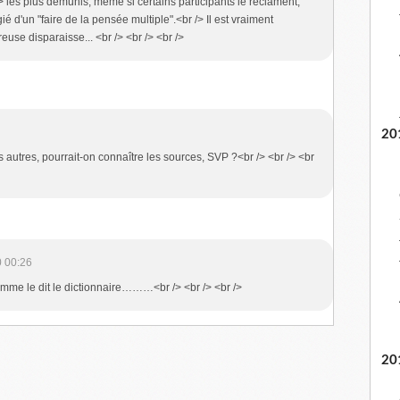
/> les plus démunis, même si certains participants le réclament,
gié d'un "faire de la pensée multiple".<br /> Il est vraiment
e disparaisse... <br /> <br /> <br />
20
s autres, pourrait-on connaître les sources, SVP ?<br /> <br /> <br
 00:26
mme le dit le dictionnaire………<br /> <br /> <br />
20