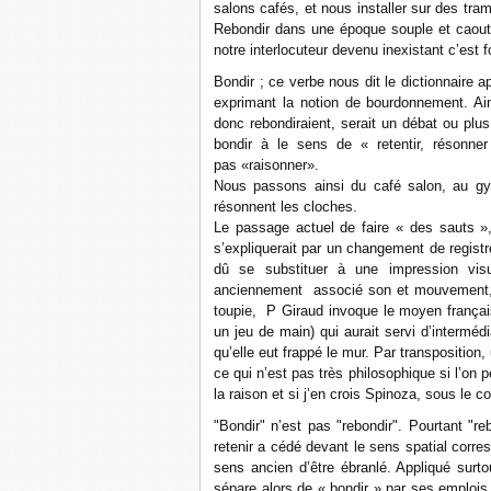
salons cafés, et nous installer sur des tram
Rebondir dans une époque souple et caoutch
notre interlocuteur devenu inexistant c’est 
Bondir ; ce verbe nous dit le dictionnaire 
exprimant la notion de bourdonnement. Ain
donc rebondiraient, serait un débat ou plus 
bondir à le sens de « retentir, résonn
pas «raisonner».
Nous passons ainsi du café salon, au gy
résonnent les cloches.
Le passage actuel de faire « des sauts », 
s’expliquerait par un changement de regist
dû se substituer à une impression visu
anciennement
associé son et mouvement, p
toupie,
P Giraud invoque le moyen français
un jeu de main) qui aurait servi d’intermé
qu’elle eut frappé le mur. Par transposition,
ce qui n’est pas très philosophique si l’on 
la raison et si j’en crois Spinoza, sous le c
"Bondir" n’est pas "rebondir". Pourtant "r
retenir a cédé devant le sens spatial corre
sens ancien d’être ébranlé. Appliqué surt
sépare alors de « bondir » par ses emplois.