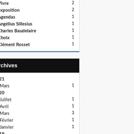
2
ivre
2
xposition
1
Agendas
1
ngélius Sillesius
1
harles Baudelaire
1
hoix
1
lément Rosset
Archives
21
1
Mars
20
1
Juillet
1
Avril
3
Mars
1
Février
1
Janvier