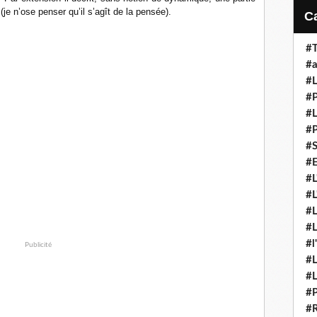
je n’ose penser qu’il s’agît de la pensée).
#T
#a
#L
#P
#L
#P
#S
#E
#L
#L
#L
#L
#l
Publicité
#L
#L
#P
#R