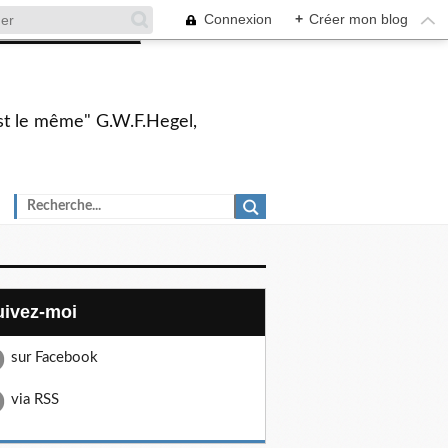
Connexion
+
Créer mon blog
 est le même" G.W.F.Hegel,
Suivez-moi
sur Facebook
via RSS