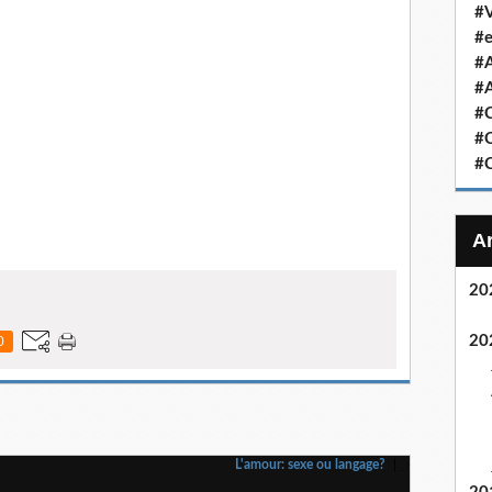
#V
#e
#
#A
#C
#C
#C
20
20
0
L'amour: sexe ou langage?