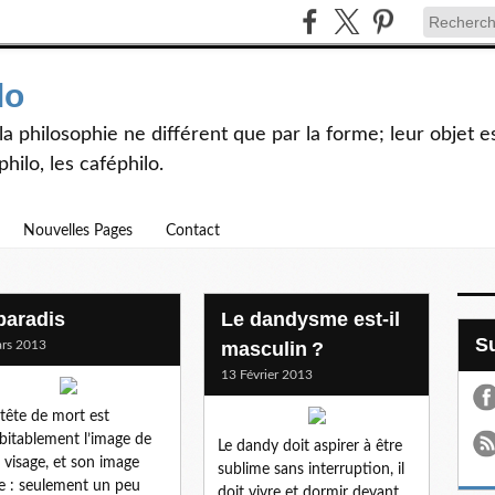
lo
et la philosophie ne différent que par la forme; leur objet
hilo, les caféphilo.
Nouvelles Pages
Contact
 paradis
Le dandysme est-il
rs 2013
masculin ?
13 Février 2013
 tête de mort est
bitablement l’image de
Le dandy doit aspirer à être
visage, et son image
sublime sans interruption, il
le : seulement un peu
doit vivre et dormir devant