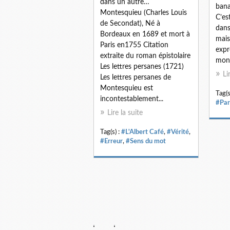
dans un autre…
bana
Montesquieu (Charles Louis
C’es
de Secondat), Né à
dans
Bordeaux en 1689 et mort à
mais
Paris en1755 Citation
expr
extraite du roman épistolaire
mon c
Les lettres persanes (1721)
Li
Les lettres persanes de
Montesquieu est
Tag(s
incontestablement...
#Par
Lire la suite
Tag(s) :
#L'Albert Café
,
#Vérité
,
#Erreur
,
#Sens du mot