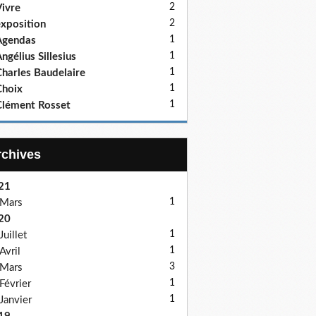
2
ivre
2
xposition
1
Agendas
1
ngélius Sillesius
1
harles Baudelaire
1
hoix
1
lément Rosset
Archives
21
1
Mars
20
1
Juillet
1
Avril
3
Mars
1
Février
1
Janvier