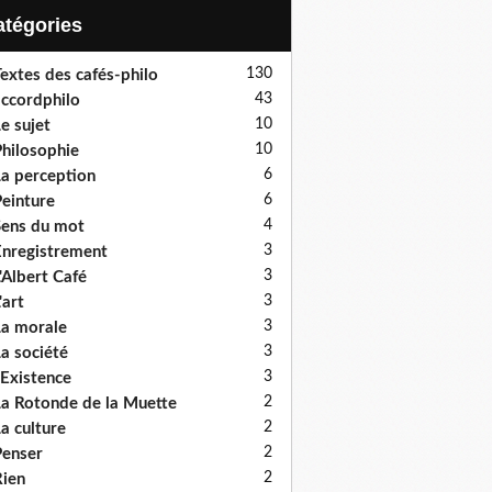
Catégories
130
extes des cafés-philo
43
ccordphilo
10
e sujet
10
hilosophie
6
a perception
6
einture
4
ens du mot
3
nregistrement
3
'Albert Café
3
'art
3
a morale
3
a société
3
'Existence
2
a Rotonde de la Muette
2
a culture
2
enser
2
ien