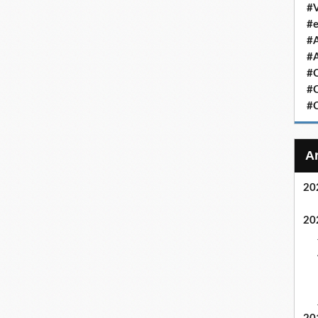
#V
#e
#
#A
#C
#C
#C
20
20