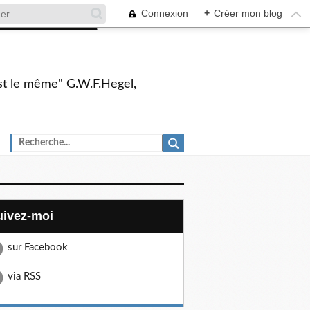
Connexion
+
Créer mon blog
 est le même" G.W.F.Hegel,
Suivez-moi
sur Facebook
via RSS