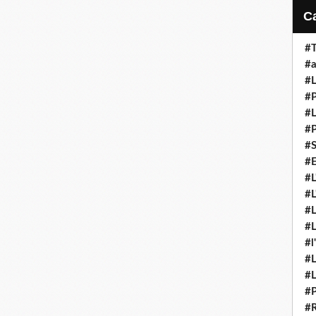
#T
#a
#L
#P
#L
#P
#S
#E
#L
#L
#L
#L
#l
#L
#L
#P
#R