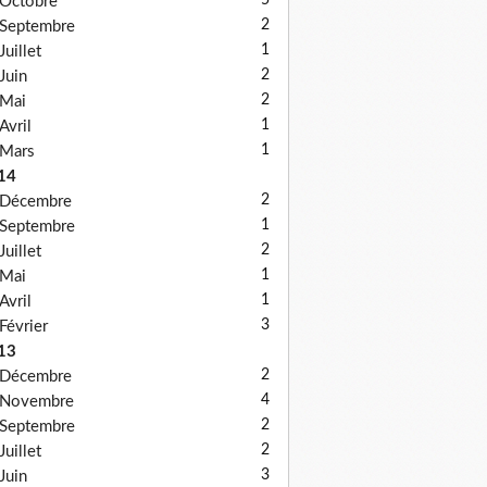
5
Octobre
2
Septembre
1
Juillet
2
Juin
2
Mai
1
Avril
1
Mars
14
2
Décembre
1
Septembre
2
Juillet
1
Mai
1
Avril
3
Février
13
2
Décembre
4
Novembre
2
Septembre
2
Juillet
3
Juin