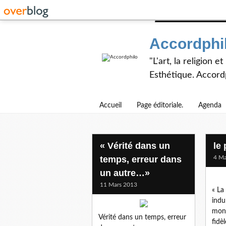
Accordphi
"L'art, la religion 
Esthétique. Accordp
Accueil
Page éditoriale.
Agenda
« Vérité dans un
le
temps, erreur dans
4 Ma
un autre…»
11 Mars 2013
« La
indu
mon 
Vérité dans un temps, erreur
fidè