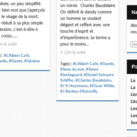
lisée, un peu simplifié.
un miroir. Charles Baudelaire
t bien moi que j’aperçois
On définit le dandy comme
 le visage de la mort,
un homme se voulant
 réduit à sa plus simple
élégant et raffiné avec une
Abo
ession, c’est-à-dire à
touche d’esprit et
nou
orps......
d’impertinence. Le terme a
re la suite
pour le moins...
E
m
Lire la suite
) :
#L'Albert Café
,
a
adis
,
#Dante
,
#Génèse
i
Tag(s) :
#L'Albert Café
,
#Dandy
,
#Sens du mot
,
#Sören
l
Kierkegaard
,
#Daniel Salvaore
La
Schiffer
,
#Charles Baudelaire
,
#J K Huysmans
,
#Oscar Wilde
,
La 
#J Barbey d'Aurevilly
L’e
L’é
Les
Les
Sor