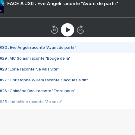
FACE A #30 : Eve Angeli raconte "Avant de partir"
#30 : Eve Angeli raconte "Avant de partir"
#29 : MC Solaar raconte "Bouge de là"
28 : Lorie raconte "Je vais vite"
#27 : Christophe Willem raconte "Jacques a dit"
#26 : Chimène Badi raconte "Entre nous"
#25 : Indochine raconte "3e sexe"
#24 : Zaho raconte "C'est chelou"
#23 : Patrick Bruel raconte "Au café des délices"
#22 : Kyo raconte "Le chemin"