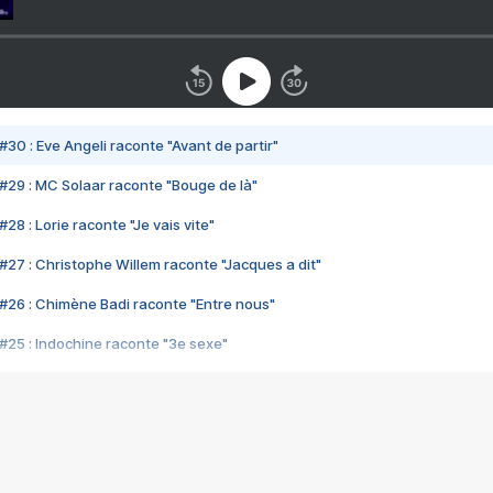
#30 : Eve Angeli raconte "Avant de partir"
#29 : MC Solaar raconte "Bouge de là"
28 : Lorie raconte "Je vais vite"
#27 : Christophe Willem raconte "Jacques a dit"
#26 : Chimène Badi raconte "Entre nous"
#25 : Indochine raconte "3e sexe"
#24 : Zaho raconte "C'est chelou"
#23 : Patrick Bruel raconte "Au café des délices"
#22 : Kyo raconte "Le chemin"