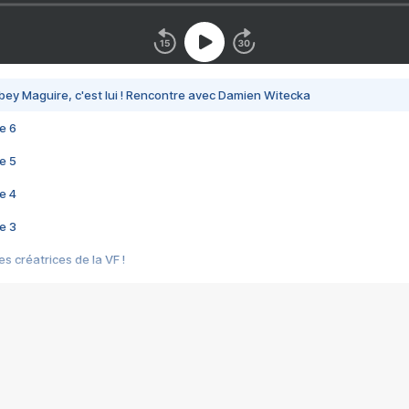
bey Maguire, c'est lui ! Rencontre avec Damien Witecka
e 6
e 5
e 4
e 3
s créatrices de la VF !
e 2
e 1
e Mektoub My Love arrive enfin ! Rencontre avec Shaïn Boumedine et Sal
i : après Toni en famille