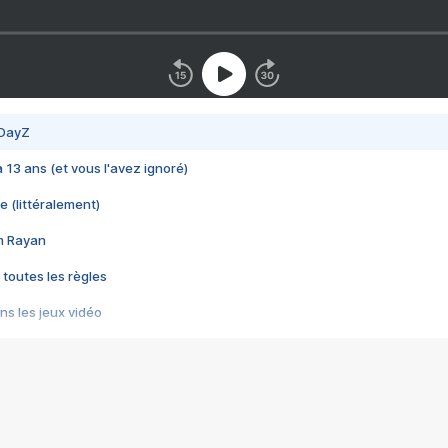
 DayZ
 a 13 ans (et vous l'avez ignoré)
e (littéralement)
im Rayan
 toutes les règles
s les jeux vidéo
us choquant de Rockstar ? - Le scandale BULLY
e plus moche de Steam
du RÊVE tourne au CAUCHEMAR