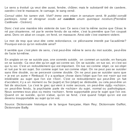
Le sens a évolué ça veut dire aussi, fendre, châtrer, mais le substantif tiré de caedere,
caedes
c’est le massacre, le carnage, le sang versé.
Consul videt; hic tamen vivit. Vivit? immo vero etiam in senatum venit, fit publici consilii
particeps, notat et designat oculis ad
caedem
unum quemque nostrum.
(
Première
Catilinaire
- Cicéron)
Donc c’est une manière très violente de tuer. Ce sens c’est la même racine que César, le
né par césarienne, né par le ventre fendu de sa mère, c’est la première que l’on coupait
ainsi. Donc on abat on coupe, on fend, on massacre. Ainsi
cide
c’est vraiment violent.
Le mot de trop que veut dire cette redondance, ce pléonasme interdit par l’académie?
Pourquoi est-ce qu’on redouble ainsi?
Il semble que c’est plein de sens, c’est peut-être même le sens du mot suicide, peut-être
de l’acte lui-même.
En anglais on ne se suicide pas,
one commits suicide
,
on commet un suicide, en français
on se suicide. Ca veut dire qu’on agit soi contre soi. On se suicide, on tue soi, et c’est soi
qui tu soi. C’est un redoublement qui est important. On tue soi comme objet, ce soi objet
et tué par le soi sujet. Soi comme sujet tue soi comme objet. On ne peut pas se suicider
sans être double, ou se percevoir comme double. On ne peut pas se suicider sans que
« je est un autre » Rimbaud. Il y a quelque chose dans l’objet que l’on est «soi» qui est
intolérable au sujet que l’on est «Soi». C’est ce redoublement qui peut-être un fait
d’accident, il y a un moment ou Se (sujet) et Soi (objet) se dédouble, ou cela peut-être un
fait de structure. La c’est le grec qui vient à notre secours, on peut-être σχίζω «schizo»,
on peut-être fendu, la psychiatrie parle de «schize» du sujet, normal ou pathologique.
Nous sommes tous plus ou moins «schize», fente supportable pour le sujet que l’on est.
Quand on se suicide, qu’on s’abat, qu’on se fend, c’est quand l’objet qu’on est est
devenu insupportable au sujet qu’on est.
Source: Dictionnaire historique de la langue française, Alain Rey; Dictionnaire Gaffiot,
Dictionnaire Bailly.