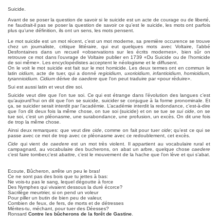
Suicide.
Avant de se poser la question de savoir si le suicide est un acte de courage ou de liberté,
ne faudrait-il pas se poser la question de savoir ce qu’est le suicide, les mots ont parfois
plus qu’une définition, ils ont un sens, les mots pensent.
Le mot suicide est un mot récent, c’est un mot moderne, sa première occurence se trouve
chez un journaliste, critique littéraire, qui eut quelques mots avec Voltaire, l’abbé
Desfontaines dans un recueil «observations sur les écrits modernes», bien sûr on
retrouve ce mot dans l’ouvrage de Voltaire publier en 1739 «Du Suicide ou de l’homicide
de soi même». Les encyclopédistes acceptent le néologisme et le diffusent.
On le voit le mot suicide est fait sur le mot homicide. Les deux termes ont en commun le
latin
cidium
, acte de tuer, qui a donné
regicidium
,
uxoricidium
,
infanticidium
,
homicidium
,
tyrannicidium
.
Cidium
dérive de
caedere
que l‘on peut traduire par «pour réduire».
Sui est aussi latin et veut dire soi.
Suicide veut dire que l’on tue soi. Ce qui est étrange dans l’évolution des langues c’est
qu’aujourd’hui on dit que l’on se suicide, suicider se conjugue à la forme pronominale. Et
ça, se suicider serait interdit par l’académie. L’académie interdit la redondance, c’est-à-dire
que l’on dit deux fois la même chose, on tue soi (suicide) et on se tue se
sui cide
, on se
tue soi, c’est un pléonasme, une surabondance, une profusion, un excès. On dit une fois
de trop la même chose.
Ainsi deux remarques: que veut dire
cide
, comme on fait pour tuer
cide
; qu’est ce qui se
passe avec ce mot de trop avec ce pléonasme avec ce redoublement, cet excès.
Cide
qui vient de
caedere
est un mot très violent. Il appartient au vocabulaire rural et
campagnard, au vocabulaire des bucherons, on abat un arbre, quelque chose
caedere
c’est faire tomber,c’est abattre, c’est le mouvement de la hache que l’on lève et qui s’abat.
Ecoute, Bûcheron, arrête un peu le bras!
Ce ne sont pas des bois que tu jettes à bas:
Ne vois-tu pas le sang, lequel dégoutte à force
Des Nymphes qui vivaient dessous la duré écorce?
Sacrilège meurtrier, si on pend un voleur
Pour piller un butin de bien peu de valeur,
Combien de feux, de fers, de morts et de détresses
Mérites-tu, méchant, pour tuer des Déesses?
Ronsard
Contre les bûcherons de la forêt de Gastine
.