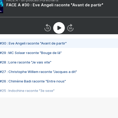
FACE A - un podcast Purecharts
FACE A #30 : Eve Angeli raconte "Avant de partir"
#30 : Eve Angeli raconte "Avant de partir"
#29 : MC Solaar raconte "Bouge de là"
28 : Lorie raconte "Je vais vite"
#27 : Christophe Willem raconte "Jacques a dit"
#26 : Chimène Badi raconte "Entre nous"
#25 : Indochine raconte "3e sexe"
#24 : Zaho raconte "C'est chelou"
#23 : Patrick Bruel raconte "Au café des délices"