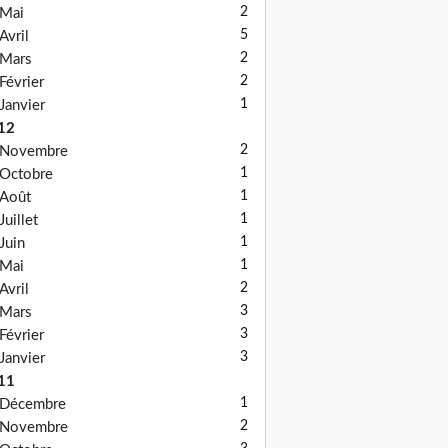
2
Mai
5
Avril
2
Mars
2
Février
1
Janvier
12
2
Novembre
1
Octobre
1
Août
1
Juillet
1
Juin
1
Mai
2
Avril
3
Mars
3
Février
3
Janvier
11
1
Décembre
2
Novembre