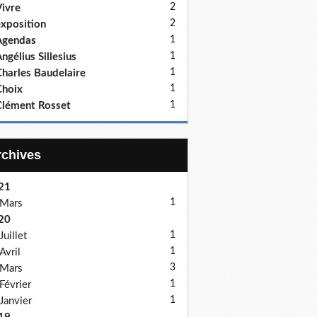
2
ivre
2
xposition
1
Agendas
1
ngélius Sillesius
1
harles Baudelaire
1
hoix
1
lément Rosset
Archives
21
1
Mars
20
1
Juillet
1
Avril
3
Mars
1
Février
1
Janvier