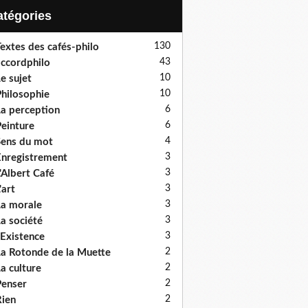
Catégories
130
extes des cafés-philo
43
ccordphilo
10
e sujet
10
hilosophie
6
a perception
6
einture
4
ens du mot
3
nregistrement
3
'Albert Café
3
'art
3
a morale
3
a société
3
'Existence
2
a Rotonde de la Muette
2
a culture
2
enser
2
ien