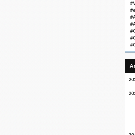
#V
#e
#
#A
#C
#C
#C
20
20