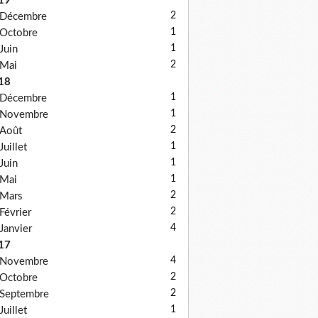
19
2
Décembre
1
Octobre
1
Juin
2
Mai
18
1
Décembre
1
Novembre
2
Août
1
Juillet
1
Juin
1
Mai
2
Mars
2
Février
4
Janvier
17
4
Novembre
2
Octobre
2
Septembre
1
Juillet