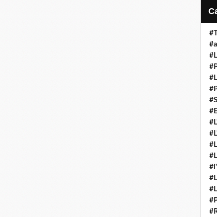
#T
#a
#L
#P
#L
#P
#S
#E
#L
#L
#L
#L
#l
#L
#L
#P
#R