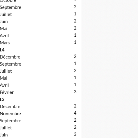
5
Octobre
2
Septembre
1
Juillet
2
Juin
2
Mai
1
Avril
1
Mars
14
2
Décembre
1
Septembre
2
Juillet
1
Mai
1
Avril
3
Février
13
2
Décembre
4
Novembre
2
Septembre
2
Juillet
3
Juin