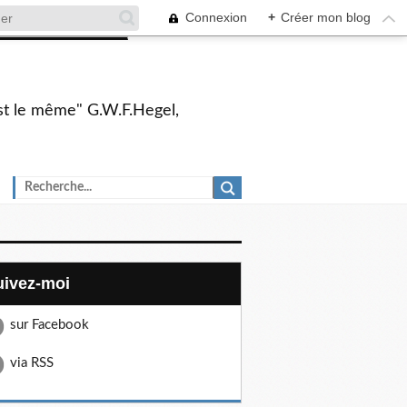
Connexion
+
Créer mon blog
 est le même" G.W.F.Hegel,
Suivez-moi
sur Facebook
via RSS