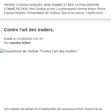
PIERRE CASSOU-NOQUÈS. MON ZOMBIE ET MOI: LA PHILOSOPHIE
COMME FICTION. Mon Zombie et moi: La philosophie comme fiction. Pierre
Cassou-Noquès. Présentation de l'éditeur. Que et où suis-je ? Après avoir
revisité un certain nombre de positions classiques...
Contre l'art des traders.
Publié le 27/10/2010 à 07:47
Par
maxime fellion
une maison de ventes et un petit public de nouveaux riches. Koons ne se