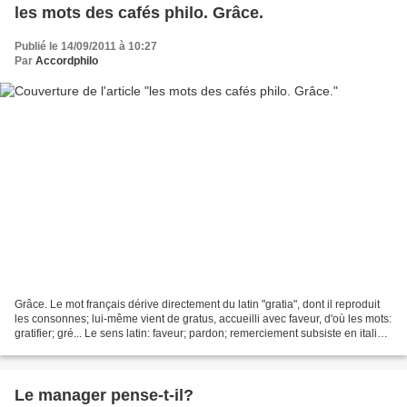
les mots des cafés philo. Grâce.
Publié le 14/09/2011 à 10:27
Par
Accordphilo
Grâce. Le mot français dérive directement du latin "gratia", dont il reproduit
les consonnes; lui-même vient de gratus, accueilli avec faveur, d'où les mots:
gratifier; gré... Le sens latin: faveur; pardon; remerciement subsiste en italien
et espagnol:...
Le manager pense-t-il?