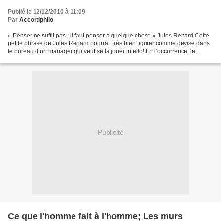
Publié le 12/12/2010 à 11:09
Par
Accordphilo
« Penser ne suffit pas : il faut penser à quelque chose » Jules Renard Cette
petite phrase de Jules Renard pourrait très bien figurer comme devise dans
le bureau d’un manager qui veut se la jouer intello! En l’occurrence, le
manager croit penser à quelque...
Publicité
Ce que l'homme fait à l'homme; Les murs