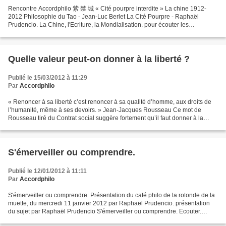
Rencontre Accordphilo 紫 禁 城 « Cité pourpre interdite » La chine 1912-
2012 Philosophie du Tao - Jean-Luc Berlet La Cité Pourpre - Raphaël
Prudencio. La Chine, l'Ecriture, la Mondialisation. pour écouter les
intervenants cliquer sur les titres. document....
Quelle valeur peut-on donner à la liberté ?
Publié le 15/03/2012 à 11:29
Par
Accordphilo
« Renoncer à sa liberté c’est renoncer à sa qualité d’homme, aux droits de
l’humanité, même à ses devoirs. » Jean-Jacques Rousseau Ce mot de
Rousseau tiré du Contrat social suggère fortement qu’il faut donner à la
liberté la valeur suprême. Pour Rousseau...
S'émerveiller ou comprendre.
Publié le 12/01/2012 à 11:11
Par
Accordphilo
S'émerveiller ou comprendre. Présentation du café philo de la rotonde de la
muette, du mercredi 11 janvier 2012 par Raphaël Prudencio. présentation
du sujet par Raphaël Prudencio S'émerveiller ou comprendre. Ecouter.
L'enregistrement dure 30 minutes.