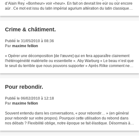
d’Alain Rey. «Bonheur» voir «heur». En fait on devrait lire eür ou oür encore
aür . Ce mot est issu du latin impérial agurium altération du latin classique
augurium qui se traduit...
Crime & châtiment.
Publié le 31/05/2010 à 08:36
Par
maxime fellion
« Opérer une décomposition [de l'œuvre] qui en fera apparaître clairement
l'hétérogénéité matérielle ou essentielle ». Aby Warburg « Le beau n’est que
le seuil du terrible que nous pouvons supporter » Après Rilke comment ne
pas rappeler que tout l’édifice...
Pour rebondir.
Publié le 06/02/2010 à 12:18
Par
maxime fellion
Souvent entendu dans les conversations, « pour rebondir… » (en général
pour rebondir sur votre propos). Pourquoi cette utilisation du rebond dans
nos débats ? Flexibilité oblige, notre époque se fait élastique. Désormais à
écouter les conversations, nous...