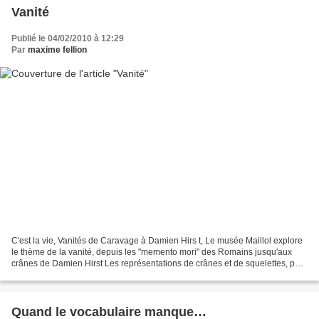
Vanité
Publié le 04/02/2010 à 12:29
Par
maxime fellion
C'est la vie, Vanités de Caravage à Damien Hirs t, Le musée Maillol explore
le thème de la vanité, depuis les "memento mori" des Romains jusqu'aux
crânes de Damien Hirst Les représentations de crânes et de squelettes, pour
nous rappeler la vanité de l'existence...
Quand le vocabulaire manque…