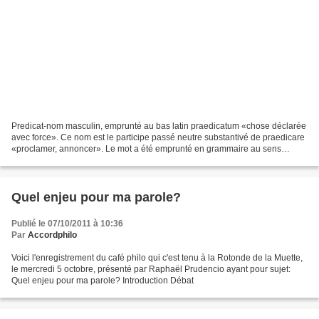
Predicat-nom masculin, emprunté au bas latin praedicatum «chose déclarée
avec force». Ce nom est le participe passé neutre substantivé de praedicare
«proclamer, annoncer». Le mot a été emprunté en grammaire au sens
d’»attribut» (d’un verbe). En logique,...
Quel enjeu pour ma parole?
Publié le 07/10/2011 à 10:36
Par
Accordphilo
Voici l'enregistrement du café philo qui c'est tenu à la Rotonde de la Muette,
le mercredi 5 octobre, présenté par Raphaël Prudencio ayant pour sujet:
Quel enjeu pour ma parole? Introduction Débat