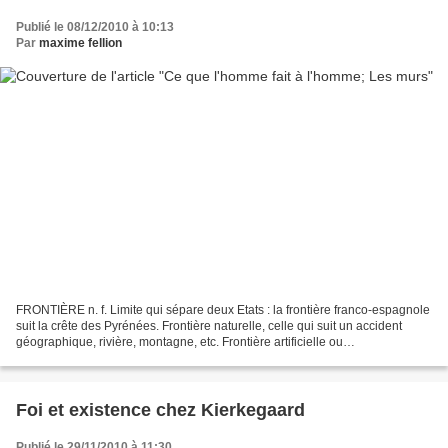
Publié le 08/12/2010 à 10:13
Par
maxime fellion
FRONTIÈRE n. f. Limite qui sépare deux Etats : la frontière franco-espagnole
suit la crête des Pyrénées. Frontière naturelle, celle qui suit un accident
géographique, rivière, montagne, etc. Frontière artificielle ou
conventionnelle, celle qui est tracée...
Foi et existence chez Kierkegaard
Publié le 29/11/2010 à 11:30