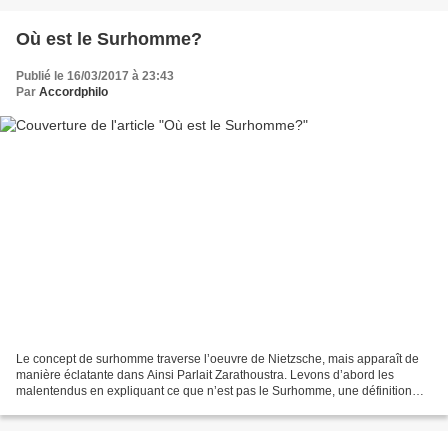
Où est le Surhomme?
Publié le 16/03/2017 à 23:43
Par
Accordphilo
Le concept de surhomme traverse l’oeuvre de Nietzsche, mais apparaît de
manière éclatante dans Ainsi Parlait Zarathoustra. Levons d’abord les
malentendus en expliquant ce que n’est pas le Surhomme, une définition
négative. “Tous les êtres jusqu’ici ont...