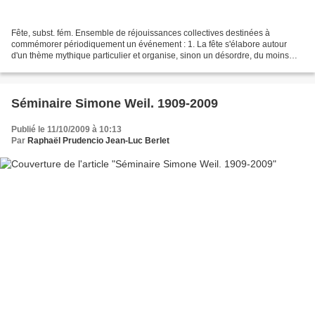
Fête, subst. fém. Ensemble de réjouissances collectives destinées à
commémorer périodiquement un événement : 1. La fête s'élabore autour
d'un thème mythique particulier et organise, sinon un désordre, du moins
des dérogations à l'ordre, pour obtenir ou...
Séminaire Simone Weil. 1909-2009
Publié le 11/10/2009 à 10:13
Par
Raphaël Prudencio Jean-Luc Berlet