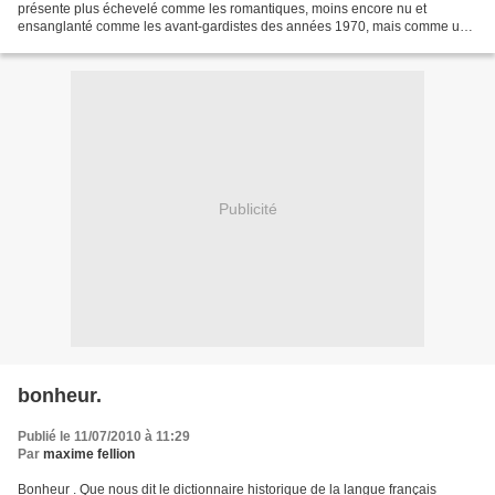
présente plus échevelé comme les romantiques, moins encore nu et
ensanglanté comme les avant-gardistes des années 1970, mais comme un
trader, attaché-case à la main et rasé de frais,...
Publicité
bonheur.
Publié le 11/07/2010 à 11:29
Par
maxime fellion
Bonheur . Que nous dit le dictionnaire historique de la langue français