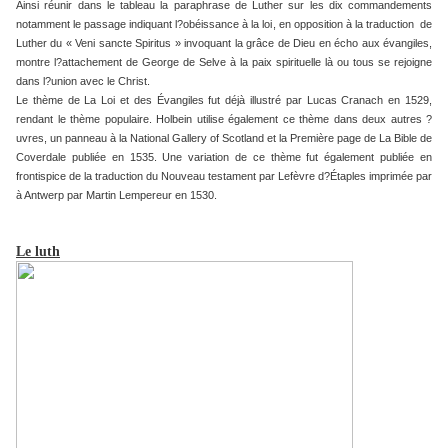
Ainsi réunir dans le tableau la paraphrase de Luther sur les dix commandements
notamment le passage indiquant l?obéissance à la loi, en opposition à la traduction de
Luther du « Veni sancte Spiritus » invoquant la grâce de Dieu en écho aux évangiles,
montre l?attachement de George de Selve à la paix spirituelle là ou tous se rejoigne
dans l?union avec le Christ.
Le thème de La Loi et des Évangiles fut déjà illustré par Lucas Cranach en 1529,
rendant le thème populaire. Holbein utilise également ce thème dans deux autres ?
uvres, un panneau à la National Gallery of Scotland et la Première page de La Bible de
Coverdale publiée en 1535. Une variation de ce thème fut également publiée en
frontispice de la traduction du Nouveau testament par Lefèvre d?Étaples imprimée par
à Antwerp par Martin Lempereur en 1530.
Le luth