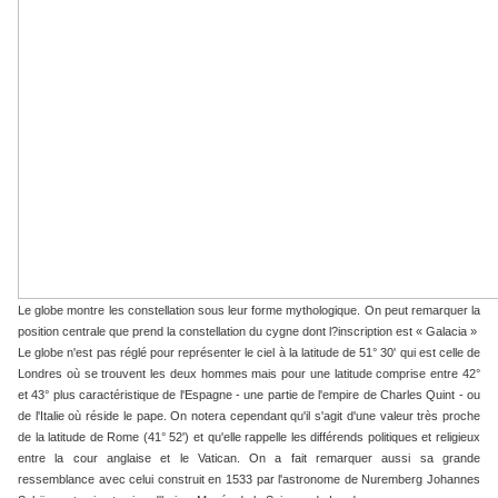
Le globe montre les constellation sous leur forme mythologique. On peut remarquer la
position centrale que prend la constellation du cygne dont l?inscription est « Galacia »
Le globe n'est pas réglé pour représenter le ciel à la latitude de 51° 30' qui est celle de
Londres où se trouvent les deux hommes mais pour une latitude comprise entre 42°
et 43° plus caractéristique de l'Espagne - une partie de l'empire de Charles Quint - ou
de l'Italie où réside le pape. On notera cependant qu'il s'agit d'une valeur très proche
de la latitude de Rome (41° 52') et qu'elle rappelle les différends politiques et religieux
entre la cour anglaise et le Vatican. On a fait remarquer aussi sa grande
ressemblance avec celui construit en 1533 par l'astronome de Nuremberg Johannes