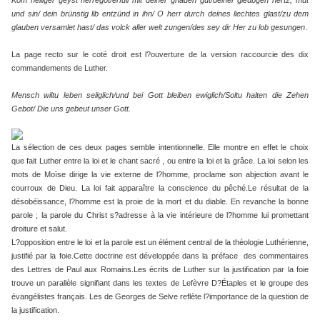
Kom heiliger geyst herregot/erfüll mit deiner gnaden gut/deiner gleubgen hertz, mut
und sin/ dein brünstig lib entzünd in ihn/ O herr durch deines liechtes glast/zu dem
glauben versamlet hast/ das volck aller welt zungen/des sey dir Her zu lob gesungen
.
La page recto sur le coté droit est l?ouverture de la version raccourcie des dix
commandements de Luther.
Mensch wiltu leben seliglich/und bei Gott bleiben ewiglich/Soltu halten die Zehen
Gebot/ Die uns gebeut unser Gott.
La sélection de ces deux pages semble intentionnelle. Elle montre en effet le choix
que fait Luther entre la loi et le chant sacré , ou entre la loi et la grâce. La loi selon les
mots de Moïse dirige la vie externe de l?homme, proclame son abjection avant le
courroux de Dieu. La loi fait apparaître la conscience du pêché.Le résultat de la
désobéissance, l?homme est la proie de la mort et du diable. En revanche la bonne
parole ; la parole du Christ s?adresse à la vie intérieure de l?homme lui promettant
droiture et salut.
L?opposition entre le loi et la parole est un élément central de la théologie Luthérienne,
justifié par la foie.Cette doctrine est développée dans la préface des commentaires
des Lettres de Paul aux Romains.Les écrits de Luther sur la justification par la foie
trouve un parallèle signifiant dans les textes de Lefèvre D?Étaples et le groupe des
évangélistes français. Les de Georges de Selve reflète l?importance de la question de
la justification.