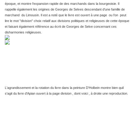
époque, et montre l'expansion rapide de des marchands dans la bourgeoisie. Il
rappelle également les origines de Georges de Selves descendant d'une famille de
marchand du Limousin. Il est a noté que le livre est ouvert à une page ou l'on peut
lire le mot "division" choix relatif aux divisions politiques et religieuses de cette époque
et faisant également référence au écrit de Georges de Selve concernant ces
disharmonies religieuses.
L'agrandissement et la rotation du livre dans la peinture D'Holbein montre bien quil
s'agit du livre d'Apian ouvert à la page division , dont voici , à droite une reproduction.