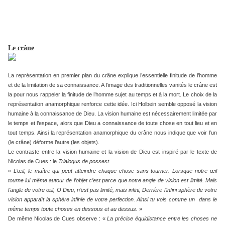
Le crâne
La représentation en premier plan du crâne explique l’essentielle finitude de l’homme
et de la limitation de sa connaissance. A l’image des traditionnelles vanités le crâne est
la pour nous rappeler la finitude de l’homme sujet au temps et à la mort. Le choix de la
représentation anamorphique renforce cette idée. Ici Holbein semble opposé la vision
humaine à la connaissance de Dieu. La vision humaine est nécessairement limitée par
le temps et l’espace, alors que Dieu a connaissance de toute chose en tout lieu et en
tout temps. Ainsi la représentation anamorphique du crâne nous indique que voir l’un
(le crâne) déforme l’autre (les objets).
Le contraste entre la vision humaine et la vision de Dieu est inspiré par le texte de
Nicolas de Cues : le
Trialogus de possest.
«
L’œil, le maître qui peut atteindre chaque chose sans tourner. Lorsque notre œil
tourne lui même autour de l’objet c’est parce que notre angle de vision est limité. Mais
l’angle de votre œil, O Dieu, n’est pas limité, mais infini, Derrière l’infini sphère de votre
vision apparaît la sphère infinie de votre perfection. Ainsi tu vois comme un dans le
même temps toute choses en dessous et au dessus.
»
De même Nicolas de Cues observe : «
La précise équidistance entre les choses ne