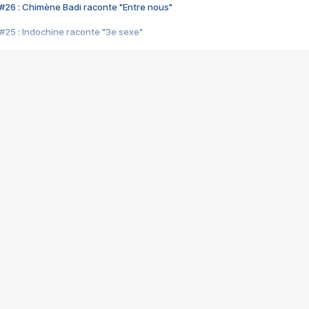
#26 : Chimène Badi raconte "Entre nous"
#25 : Indochine raconte "3e sexe"
#24 : Zaho raconte "C'est chelou"
#23 : Patrick Bruel raconte "Au café des délices"
#22 : Kyo raconte "Le chemin"
#21 : Nolwenn Leroy raconte "Cassé"
#20 : Patrick Hernandez raconte "Born to be alive"
#19 : Lorie raconte "Près de moi"
#18 : Michael Jones raconte "A nos actes manqués" (avec Jean-Jacque
#17 : Khaled raconte "Aïcha"
#16 : Corneille raconte "Parce qu'on vient de loin"
#15 : Indochine raconte "L'aventurier"
14 : Lorie raconte "Sur un air latino"