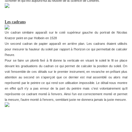
Schöner et qui est aujourd'hui au Musée de la Science de Londres.
Les cadrans
Un cadran similaire apparaît sur le coté supérieur gauche du portrait de Nicolas
Kratzer peint en par Holbein en 1528
Un second cadran de papier apparaît en arrière plan. Les cadrans étaient utilisés
pour mesurer la hauteur du soleil par rapport à l’horizon ce qui permettait de calculer
l’heure.
Pour se faire un plomb fixé à fil donne la verticale en visant le soleil le fil se place
devant les graduations du cadran ce qui permet de calculer la position du soleil. On
voit l’ensemble de ces détails sur le premier instrument, en revanche en prêtant plus
attention au second on s’aperçoit que ce dernier est mal assemblé ou alors mal
représenté par le peintre ce qui rend son utilisation impossible. Le détail nous montre
en effet qu’il n’y a pas erreur de la part du peintre mais c’est volontairement qu’il
représente ce cadrant monté à l’envers. Ainsi l’un est correctement monté et permet
la mesure, l’autre monté à l’envers, semblant juste ne donnera jamais la juste mesure.