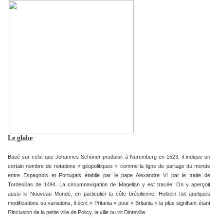
Le globe
Basé sur celui que Johannes Schöner produisit à Nuremberg en 1523, il indique un
certain nombre de notations « géopolitiques » comme la ligne de partage du monde
entre Espagnols et Portugais établie par le pape Alexandre VI par le traité de
Tordesillas de 1494. La circumnavigation de Magellan y est tracée. On y aperçoit
aussi le Nouveau Monde, en particulier la côte brésilienne. Holbein fait quelques
modifications ou variations, il écrit « Pritania » pour « Britania » la plus signifiant étant
l?inclusion de la petite ville de Policy, la ville ou vit Dinteville.