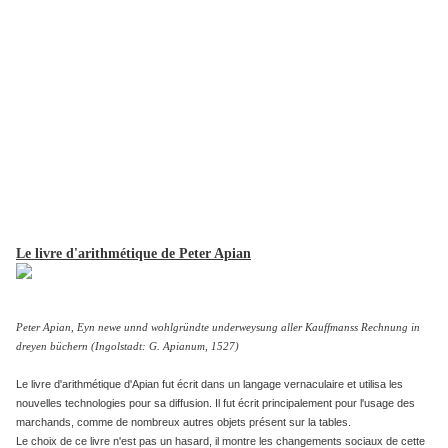
Le livre d'arithmétique de Peter Apian
Peter Apian, Eyn newe unnd wohlgründte underweysung aller Kauffmanss Rechnung in
dreyen büchern (Ingolstadt: G. Apianum, 1527)
Le livre d'arithmétique d'Apian fut écrit dans un langage vernaculaire et utilisa les
nouvelles technologies pour sa diffusion. Il fut écrit principalement pour l'usage des
marchands, comme de nombreux autres objets présent sur la tables.
Le choix de ce livre n'est pas un hasard, il montre les changements sociaux de cette