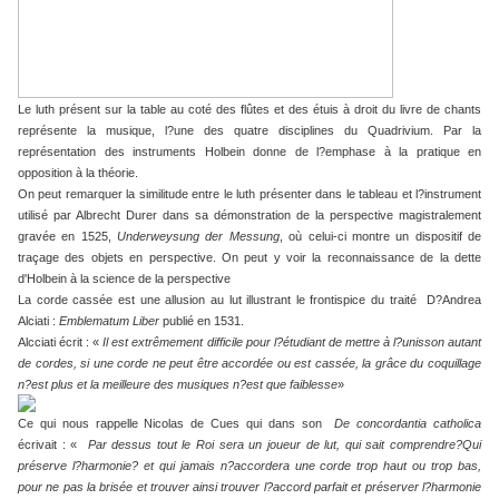
Le luth présent sur la table au coté des flûtes et des étuis à droit du livre de chants
représente la musique, l?une des quatre disciplines du Quadrivium. Par la
représentation des instruments Holbein donne de l?emphase à la pratique en
opposition à la théorie.
On peut remarquer la similitude entre le luth présenter dans le tableau et l?instrument
utilisé par Albrecht Durer dans sa démonstration de la perspective magistralement
gravée en 1525,
Underweysung der Messung
, où celui-ci montre un dispositif de
traçage des objets en perspective. On peut y voir la reconnaissance de la dette
d'Holbein à la science de la perspective
La corde cassée est une allusion au lut illustrant le frontispice du traité D?Andrea
Alciati :
Emblematum Liber
publié en 1531.
Alcciati écrit : «
Il est extrêmement difficile pour l?étudiant de mettre à l?unisson autant
de cordes, si une corde ne peut être accordée ou est cassée, la grâce du coquillage
n?est plus et la meilleure des musiques n?est que
faiblesse
»
Ce qui nous rappelle Nicolas de Cues qui dans son
De concordantia catholica
écrivait : «
Par dessus tout le Roi sera un joueur de lut, qui sait comprendre?Qui
préserve l?harmonie? et qui jamais n?accordera une corde trop haut ou trop bas,
pour ne pas la brisée et trouver ainsi trouver l?accord parfait et préserver l?harmonie