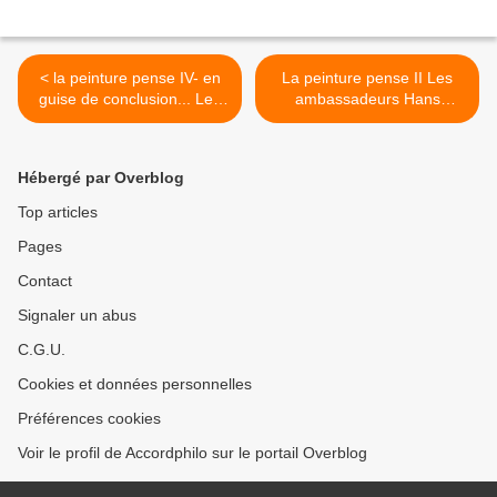
< la peinture pense IV- en
La peinture pense II Les
guise de conclusion... Les
ambassadeurs Hans
ambassadeurs; quand le
Holbein le Jeune, 1533 >
détail se voit!
Hébergé par Overblog
Top articles
Pages
Contact
Signaler un abus
C.G.U.
Cookies et données personnelles
Préférences cookies
Voir le profil de Accordphilo sur le portail Overblog