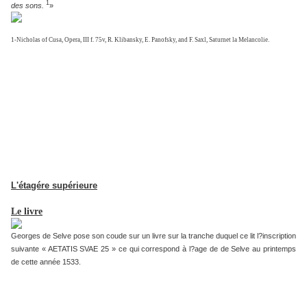
1
des sons.
»
1-Nicholas of Cusa, Opera, III f. 75v, R. Klibansky, E. Panofsky, and F. Saxl, Saturnet la Melancolie.
L'étagére supérieure
Le livre
Georges de Selve pose son coude sur un livre sur la tranche duquel ce lit l?inscription
suivante « AETATIS SVAE 25 » ce qui correspond à l?age de de Selve au printemps
de cette année 1533.