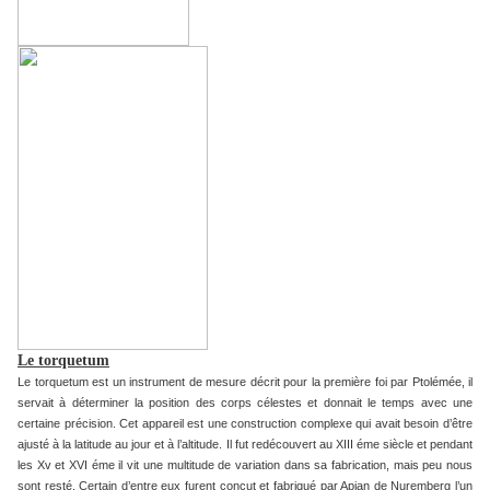
Le torquetum
Le torquetum est un instrument de mesure décrit pour la première foi par Ptolémée, il
servait à déterminer la position des corps célestes et donnait le temps avec une
certaine précision. Cet appareil est une construction complexe qui avait besoin d’être
ajusté à la latitude au jour et à l’altitude. Il fut redécouvert au XIII éme siècle et pendant
les Xv et XVI éme il vit une multitude de variation dans sa fabrication, mais peu nous
sont resté. Certain d’entre eux furent conçut et fabriqué par Apian de Nuremberg l’un