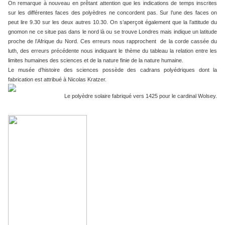
On remarque à nouveau en prêtant attention que les indications de temps inscrites
sur les différentes faces des polyèdres ne concordent pas. Sur l’une des faces on
peut lire 9.30 sur les deux autres 10.30. On s’aperçoit également que la l’attitude du
gnomon ne ce situe pas dans le nord là ou se trouve Londres mais indique un latitude
proche de l’Afrique du Nord. Ces erreurs nous rapprochent de la corde cassée du
luth, des erreurs précédente nous indiquant le thème du tableau la relation entre les
limites humaines des sciences et de la nature finie de la nature humaine.
Le musée d’histoire des sciences possède des cadrans polyédriques dont la
fabrication est attribué à Nicolas Kratzer.
Le polyèdre solaire fabriqué vers 1425 pour le cardinal Wolsey.