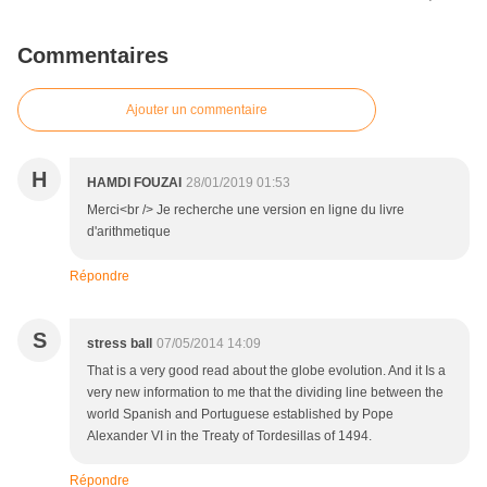
Commentaires
Ajouter un commentaire
H
HAMDI FOUZAI
28/01/2019 01:53
Merci<br /> Je recherche une version en ligne du livre
d'arithmetique
Répondre
S
stress ball
07/05/2014 14:09
That is a very good read about the globe evolution. And it Is a
very new information to me that the dividing line between the
world Spanish and Portuguese established by Pope
Alexander VI in the Treaty of Tordesillas of 1494.
Répondre