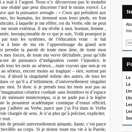
 a trait à l’argent. Nous n’y découvrons pas le moindre
t une réalité que peut discerner l’œil le moins exercé. Le
arce que la puissance aveugle : « Ceux qui président aux
mes, les humains, les tiennent sous leurs pieds, en font
articuler, à laquelle je me réfère, est du Verbe, elle ne peut
Abo
ui me serait extérieur. Il me révèle à moi, homme, femme ,
nou
née, insoupçonnable de ce que je suis. Voilà pourquoi je
ar tous les systèmes, de l’éducation vraie : le fait
E
J’ai à faire de ma vie l’apprentissage du grand acte
m
ent prendre la parole de toute mon âme, de toute mon
es mes forces, de toute ma verve déchaînée, pour qu’elle
a
core de puissance d’indignation contre l’injustice, le
i
nds tous les mots au sérieux…mais voyons que suis-je en
l
re au sérieux, encore moins au tragique – rien, surtout pas
r, d’abord la singularité infinie des autres, de tous les
La
 dans ce qu’il a d’infiniment, d’universellement singulier
La 
 que moi. Si donc si je prends tous les mots non pas au
L’e
imagination créatrice cordiale sans frontières ni d’espace
 de mémoire ininterrompu, si je ne parle pas à le légère
L’é
oute la pesanteur académique cosmique d’ennui officiel,
Les
 que j’adhère au Verbe, parce que j’ai Foi dans le Verbe
Les
ole chargée de sens. Je n’ai plus qu’à préciser, expliciter,
e tout.
Sor
oids de pensée universellement aimante, liante, c’est parce
chevillée au corps. Si je donne toute ma vie à la Parole,