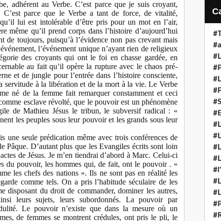
be, adhérent au Verbe. C’est parce que je suis croyant,
. C’est parce que le Verbe a tant de force, de vitalité,
u’il lui est intolérable d’être pris pour un mot en l’air,
tière même qu’il prend corps dans l’histoire d’aujourd’hui
#T
t de toujours, puisqu’à l’évidence non pas crevant mais
#a
n événement, l’événement unique n’ayant rien de religieux
#L
tégorie des croyants qui ont le foi en chasse gardée, en
ernable au fait qu’il opère la rupture avec le chaos pré-
#P
e et de jungle pour l’entrée dans l’histoire consciente,
#L
a servitude à la libération et de la mort à la vie. Le Verbe
#P
omme né de la femme fait remarquer constamment et ceci
ix comme esclave révolté, que le pouvoir est un phénomène
#S
ile de Mathieu Jésus le tribun, le subversif radical : «
#E
nnent les peuples sous leur pouvoir et les grands sous leur
#L
#L
ais une seule prédication même avec trois conférences de
le Pâque. D’autant plus que les Evangiles écrits sont loin
#L
s actes de Jésus. Je m’en tiendrai d’abord à Marc. Celui-ci
#L
es du pouvoir, les hommes qui, de fait, ont le pouvoir . «
#l
 les chefs des nations ». Ils ne sont pas en réalité les
 regarde comme tels. On a pris l’habitude séculaire de les
#L
 disposant du droit de commander, dominer les autres,
#L
ainsi leurs sujets, leurs subordonnés. La pouvoir par
#P
ulité. Le pouvoir n’existe que dans la mesure où un
#R
s, de femmes se montrent crédules, ont pris le pli, le