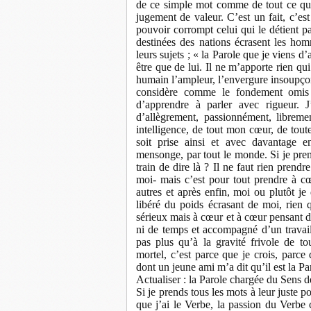
de ce simple mot comme de tout ce qui
jugement de valeur. C’est un fait, c’es
pouvoir corrompt celui qui le détient p
destinées des nations écrasent les hom
leurs sujets ; « la Parole que je viens d’
être que de lui. Il ne m’apporte rien q
humain l’ampleur, l’envergure insoupçon
considère comme le fondement omis p
d’apprendre à parler avec rigueur. 
d’allègrement, passionnément, librem
intelligence, de tout mon cœur, de tout
soit prise ainsi et avec davantage en
mensonge, par tout le monde. Si je pre
train de dire là ? Il ne faut rien prend
moi- mais c’est pour tout prendre à cœu
autres et après enfin, moi ou plutôt je
libéré du poids écrasant de moi, rien
sérieux mais à cœur et à cœur pensant d’
ni de temps et accompagné d’un travail
pas plus qu’à la gravité frivole de t
mortel, c’est parce que je crois, parce
dont un jeune ami m’a dit qu’il est la Par
Actualiser : la Parole chargée du Sens d
Si je prends tous les mots à leur juste p
que j’ai le Verbe, la passion du Verbe 