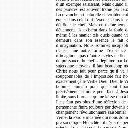
d’un exemple saisissant. Mais quand il 
des pauvres, est souvent trahie par ceu
La revanche est naturelle et terriblement
entier dans celui qui l’exerce, dans le ch
détrôner le chef. Mais en même temps 
détiennent, ils existent dans la foule 
même à les manier tels quels quand vie
demeure dans son essence le fait d
d’imagination. Nous sommes incapables
réaliser une autre forme d’existence
n’imaginons pas d’autres styles de liens
de puissance du chef se légitime par la p
sujets que citoyens, il faut beaucoup m
Christ nous fait peur parce qu’il va
soupçonnables de l’Impossible fait ho
exactement çà le Verbe Dieu, Dieu le Verb
homme, humain pour que tout l’homm
précisément ici notre peur face à Jésu
limite, sans borne et qui ne laisse rien 
Il ne faut pas plus d’une réflexion de 
permanente finira toujours par devenir 
changement révolutionnaire saisonnier qu
Verbe, la Parole incarnée qui nous donn
pré-socratique Héraclite : il n’y a de 
principal obstacle était la paresse. Non,