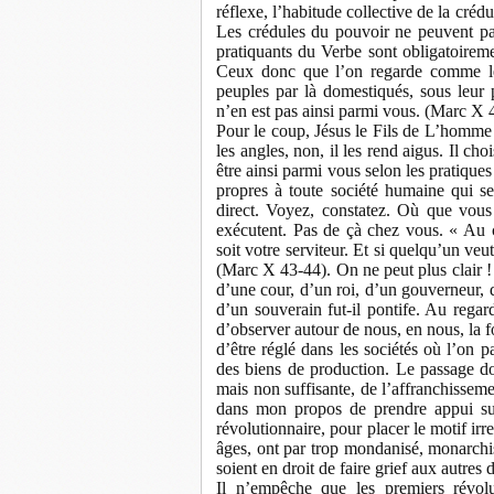
réflexe, l’habitude collective de la crédul
Les crédules du pouvoir ne peuvent pas
pratiquants du Verbe sont obligatoireme
Ceux donc que l’on regarde comme les 
peuples par là domestiqués, sous leur 
n’en est pas ainsi parmi vous. (Marc X 
Pour le coup, Jésus le Fils de L’homme 
les angles, non, il les rend aigus. Il choi
être ainsi parmi vous selon les pratiques
propres à toute société humaine qui se
direct. Voyez, constatez. Où que vous
exécutent. Pas de çà chez vous. « Au c
soit votre serviteur. Et si quelqu’un veut
(Marc X 43-44). On ne peut plus clair ! Im
d’une cour, d’un roi, d’un gouverneur,
d’un souverain fut-il pontife. Au regard
d’observer autour de nous, en nous, la f
d’être réglé dans les sociétés où l’on p
des biens de production. Le passage don
mais non suffisante, de l’affranchisse
dans mon propos de prendre appui sur 
révolutionnaire, pour placer le motif i
âges, ont par trop mondanisé, monarchisé
soient en droit de faire grief aux autres 
Il n’empêche que les premiers révolut