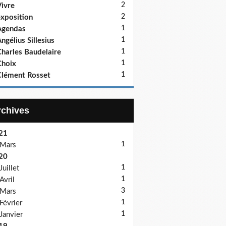
2
ivre
2
xposition
1
Agendas
1
ngélius Sillesius
1
harles Baudelaire
1
hoix
1
lément Rosset
Archives
21
1
Mars
20
1
Juillet
1
Avril
3
Mars
1
Février
1
Janvier