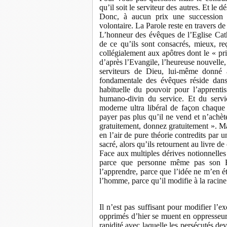
qu’il soit le serviteur des autres. Et le 
Donc, à aucun prix une succession d
volontaire. La Parole reste en travers de
L’honneur des évêques de l’Eglise Cat
de ce qu’ils sont consacrés, mieux, r
collégialement aux apôtres dont le « pri
d’après l’Evangile, l’heureuse nouvelle, e
serviteurs de Dieu, lui-même donné à
fondamentale des évêques réside dans 
habituelle du pouvoir pour l’apprenti
humano-divin du service. Et du servic
moderne ultra libéral de façon chaque f
payer pas plus qu’il ne vend et n’achèt
gratuitement, donnez gratuitement ». Mai
en l’air de pure théorie contredits par 
sacré, alors qu’ils retournent au livre d
Face aux multiples dérives notionnelles 
parce que personne même pas son E
l’apprendre, parce que l’idée ne m’en é
l’homme, parce qu’il modifie à la racin
Il n’est pas suffisant pour modifier l’exe
opprimés d’hier se muent en oppresseurs
rapidité avec laquelle les persécutés de