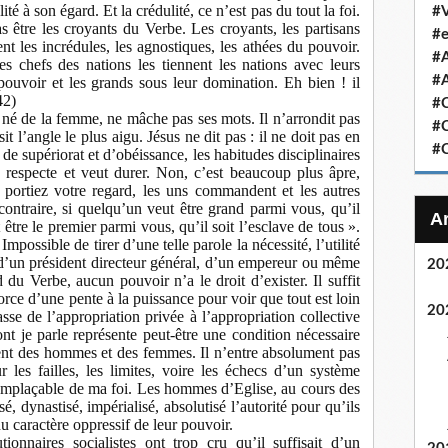
ité à son égard. Et la crédulité, ce n’est pas du tout la foi.
#V
 être les croyants du Verbe. Les croyants, les partisans
#e
nt les incrédules, les agnostiques, les athées du pouvoir.
#
chefs des nations les tiennent les nations avec leurs
#A
pouvoir et les grands sous leur domination. Eh bien ! il
42)
#C
né de la femme, ne mâche pas ses mots. Il n’arrondit pas
#C
sit l’angle le plus aigu. Jésus ne dit pas : il ne doit pas en
#C
 de supériorat et d’obéissance, les habitudes disciplinaires
 respecte et veut durer. Non, c’est beaucoup plus âpre,
 portiez votre regard, les uns commandent et les autres
ontraire, si quelqu’un veut être grand parmi vous, qu’il
 être le premier parmi vous, qu’il soit l’esclave de tous ».
possible de tirer d’une telle parole la nécessité, l’utilité
 d’un président directeur général, d’un empereur ou même
20
 du Verbe, aucun pouvoir n’a le droit d’exister. Il suffit
orce d’une pente à la puissance pour voir que tout est loin
20
asse de l’appropriation privée à l’appropriation collective
t je parle représente peut-être une condition nécessaire
ment des hommes et des femmes. Il n’entre absolument pas
les failles, les limites, voire les échecs d’un système
rremplaçable de ma foi. Les hommes d’Eglise, au cours des
, dynastisé, impérialisé, absolutisé l’autorité pour qu’ils
du caractère oppressif de leur pouvoir.
ionnaires socialistes ont trop cru qu’il suffisait d’un