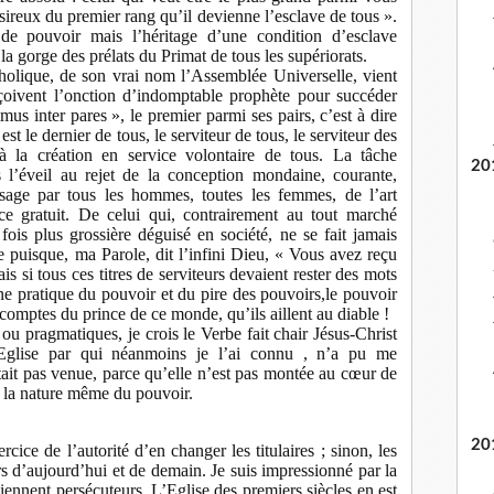
désireux du premier rang qu’il devienne l’esclave de tous ».
e pouvoir mais l’héritage d’une condition d’esclave
 la gorge des prélats du Primat de tous les supériorats.
holique, de son vrai nom l’Assemblée Universelle, vient
eçoivent l’onction d’indomptable prophète pour succéder
mus inter pares », le premier parmi ses pairs, c’est à dire
st le dernier de tous, le serviteur de tous, le serviteur des
 la création en service volontaire de tous. La tâche
20
l’éveil au rejet de la conception mondaine, courante,
ssage par tous les hommes, toutes les femmes, de l’art
e gratuit. De celui qui, contrairement au tout marché
ois plus grossière déguisé en société, ne se fait jamais
e puisque, ma Parole, dit l’infini Dieu, « Vous avez reçu
s si tous ces titres de serviteurs devaient rester des mots
une pratique du pouvoir et du pire des pouvoirs,le pouvoir
e comptes du prince de ce monde, qu’ils aillent au diable !
ou pragmatiques, je crois le Verbe fait chair Jésus-Christ
glise par qui néanmoins je l’ai connu , n’a pu me
tait pas venue, parce qu’elle n’est pas montée au cœur de
e la nature même du pouvoir.
20
rcice de l’autorité d’en changer les titulaires ; sinon, les
 d’aujourd’hui et de demain. Je suis impressionné par la
viennent persécuteurs. L’Eglise des premiers siècles en est