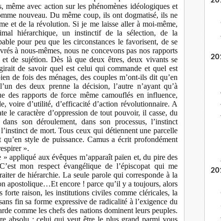
20
, même avec action sur les phénomènes idéologiques et
’homme nouveau. Du même coup, ils ont dogmatisé, ils ne
sme et de la révolution. Si je me laisse aller à moi-même,
al hiérarchique, un instinctif de la sélection, de la
pable pour peu que les circonstances le favorisent, de se
ivrés à nous-mêmes, nous ne concevons pas nos rapports
20
et de sujétion. Dès là que deux êtres, deux vivants se
agirait de savoir quel est celui qui commande et quel est
ien de fois des ménages, des couples m’ont-ils dit qu’en
 l’un des deux prenne la décision, l’autre n’ayant qu’à
que des rapports de force même camouflés en influence,
e, voire d’utilité, d’efficacité d’action révolutionnaire. A
ate le caractère d’oppression de tout pouvoir, il casse, du
dans son déroulement, dans son processus, l’instinct
, l’instinct de mort. Tous ceux qui détiennent une parcelle
nt qu’en style de puissance. Camus a écrit profondément
espirer ».
e » appliqué aux évêques m’apparaît païen et, du pire des
 C’est mon respect évangélique de l’épiscopat qui me
20
traiter de hiérarchie. La seule parole qui corresponde à la
ion apostolique…Et encore ! parce qu’il y a toujours, alors
us forte raison, les institutions civiles comme cléricales, la
sans fin sa forme expressive de radicalité à l’exigence du
egarde comme les chefs des nations dominent leurs peuples.
re absolu : celui qui veut être le plus grand parmi vous