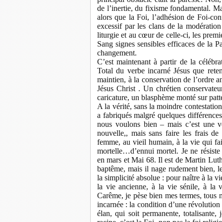
de l’inertie, du fixisme fondamental. 
alors que la Foi, l’adhésion de Foi-con
excessif par les clans de la modération 
liturgie et au cœur de celle-ci, les prem
Sang signes sensibles efficaces de la P
changement.
C’est maintenant à partir de la céléb
Total du verbe incarné Jésus que reten
maintien, à la conservation de l’ordre a
Jésus Christ . Un chrétien conservateu
caricature, un blasphème monté sur patt
A la vérité, sans la moindre contestati
a fabriqués malgré quelques différence
nous voulons bien – mais c’est une ve
nouvelle,, mais sans faire les frais de
femme, au vieil humain, à la vie qui fai
mortelle…d’ennui mortel. Je ne résiste 
en mars et Mai 68. Il est de Martin Lut
baptême, mais il nage rudement bien, le
la simplicité absolue : pour naître à la v
la vie ancienne, à la vie sénile, à l
Carême, je pèse bien mes termes, tous m
incarnée : la condition d’une révolution
élan, qui soit permanente, totalisante, j