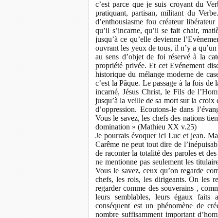
c’est parce que je suis croyant du Ver
pratiquant, partisan, militant du Verbe
d’enthousiasme fou créateur libérateur q
qu’il s’incarne, qu’il se fait chair, ma
jusqu’à ce qu’elle devienne l’Evènemen
ouvrant les yeux de tous, il n’y a qu’u
au sens d’objet de foi réservé à la ca
propriété privée. Et cet Evénement disc
historique du mélange moderne de casern
c’est la Pâque. Le passage à la fois de l
incarné, Jésus Christ, le Fils de l’H
jusqu’à la veille de sa mort sur la cro
d’oppression. Ecoutons-le dans l’évang
Vous le savez, les chefs des nations tie
domination » (Mathieu XX v.25)
Je pourrais évoquer ici Luc et jean. M
Carême ne peut tout dire de l’inépuisab
de raconter la totalité des paroles et de
ne mentionne pas seulement les titulair
Vous le savez, ceux qu’on regarde comme
chefs, les rois, les dirigeants. On les
regarder comme des souverains , comme
leurs semblables, leurs égaux faits 
conséquent est un phénomène de créd
nombre suffisamment important d’homme