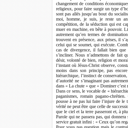
changement de conditions économiques
religieux, pour faire surgir un type d
sont pas allés jusqu’au bout du sociali
moi, homme, je suis, je reste un anim
compétition, de la séduction qui est ca
muer en machine, en bête à pouvoir. L
autrement qu’en termes de domination 
trouvent en présence, aux prises, il s’
celui qui se soumet, qui exécute. Comb
cas de divergence, il fallait bien que
s’incliner. Nous n’admettons de fait 
désir, volonté de bien, religion et moral
l’instant où Jésus-Christ observe, const
moins dans son principe, pas encore 
hiérarchique, l’instinct de conservation
d’autorité ne s’imaginant pas autreme
dans « La chute » que « Dominer c’est r
Dans ce sens, le vocable de « hiérarchi
paganismes, romain pagano-chrétien.
pousse à ne pas lui faire l’injure de le 
vérité ne peut être que celle de success
que le ciel et la terre passeront et, à pl
Parole qui ne passera pas, qui donnera 
service gratuit infini : « Ceux qu’on r
Pour vous pas question mais le contrai