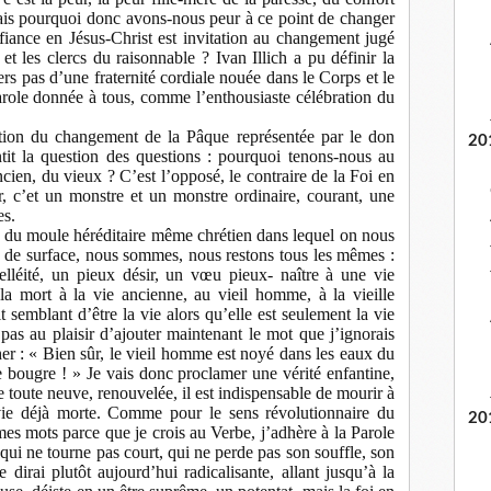
Mais pourquoi donc avons-nous peur à ce point de changer
fiance en Jésus-Christ est invitation au changement jugé
et les clercs du raisonnable ? Ivan Illich a pu définir la
iers pas d’une fraternité cordiale nouée dans le Corps et le
arole donnée à tous, comme l’enthousiaste célébration du
ration du changement de la Pâque représentée par le don
20
tit la question des questions : pourquoi tenons-nous au
ncien, du vieux ? C’est l’opposé, le contraire de la Foi en
r, c’et un monstre et un monstre ordinaire, courant, une
es.
on du moule héréditaire même chrétien dans lequel on nous
s de surface, nous sommes, nous restons tous les mêmes :
lléité, un pieux désir, un vœu pieux- naître à une vie
 la mort à la vie ancienne, au vieil homme, à la vieille
t semblant d’être la vie alors qu’elle est seulement la vie
pas au plaisir d’ajouter maintenant le mot que j’ignorais
her : « Bien sûr, le vieil homme est noyé dans les eaux du
 bougre ! » Je vais donc proclamer une vérité enfantine,
ie toute neuve, renouvelée, il est indispensable de mourir à
a vie déjà morte. Comme pour le sens révolutionnaire du
20
es mots parce que je crois au Verbe, j’adhère à la Parole
 qui ne tourne pas court, qui ne perde pas son souffle, son
e dirai plutôt aujourd’hui radicalisante, allant jusqu’à la