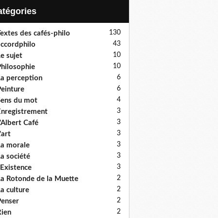
Catégories
130
extes des cafés-philo
43
ccordphilo
10
e sujet
10
hilosophie
6
a perception
6
einture
4
ens du mot
3
nregistrement
3
'Albert Café
3
'art
3
a morale
3
a société
3
'Existence
2
a Rotonde de la Muette
2
a culture
2
enser
2
ien