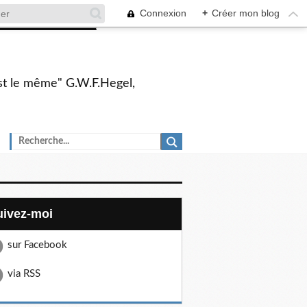
Connexion
+
Créer mon blog
 est le même" G.W.F.Hegel,
Suivez-moi
sur Facebook
via RSS