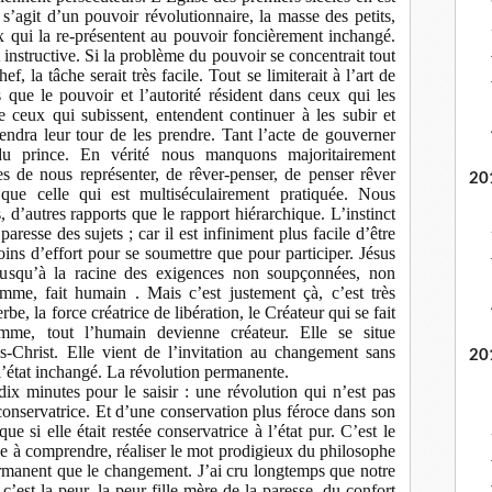
s’agit d’un pouvoir révolutionnaire, la masse des petits,
x qui la re-présentent au pouvoir foncièrement inchangé.
 instructive. Si la problème du pouvoir se concentrait tout
ef, la tâche serait très facile. Tout se limiterait à l’art de
que le pouvoir et l’autorité résident dans ceux qui les
de ceux qui subissent, entendent continuer à les subir et
ndra leur tour de les prendre. Tant l’acte de gouverner
u prince. En vérité nous manquons majoritairement
 de nous représenter, de rêver-penser, de penser rêver
20
 que celle qui est multiséculairement pratiquée. Nous
, d’autres rapports que le rapport hiérarchique. L’instinct
aresse des sujets ; car il est infiniment plus facile d’être
oins d’effort pour se soumettre que pour participer. Jésus
 jusqu’à la racine des exigences non soupçonnées, non
mme, fait humain . Mais c’est justement çà, c’est très
e, la force créatrice de libération, le Créateur qui se fait
e, tout l’humain devienne créateur. Elle se situe
s-Christ. Elle vient de l’invitation au changement sans
20
à l’état inchangé. La révolution permanente.
dix minutes pour le saisir : une révolution qui n’est pas
conservatrice. Et d’une conservation plus féroce dans son
e si elle était restée conservatrice à l’état pur. C’est le
e à comprendre, réaliser le mot prodigieux du philosophe
permanent que le changement. J’ai cru longtemps que notre
 c’est la peur, la peur fille-mère de la paresse, du confort