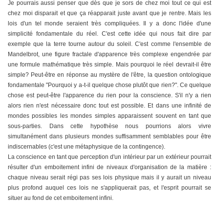
Je pourrais aussi penser que dès que je sors de chez moi tout ce qui est
chez moi disparait et que ça réapparait juste avant que je rentre. Mais les
lois d'un tel monde seraient très compliquées. Il y a donc l'idée d'une
simplicité fondamentale du réel. C'est cette idée qui nous fait dire par
exemple que la terre tourne autour du soleil. C'est comme l'ensemble de
Mandelbrot, une figure fractale d'apparence très complexe engendrée par
une formule mathématique très simple. Mais pourquoi le réel devrait-il être
simple? Peut-être en réponse au mystère de l'être, la question ontologique
fondamentale "Pourquoi y a-t-il quelque chose plutôt que rien?". Ce quelque
chose est peut-être l'apparence du rien pour la conscience. S'il n'y a rien
alors rien n'est nécessaire donc tout est possible. Et dans une infinité de
mondes possibles les mondes simples apparaissent souvent en tant que
sous-parties. Dans cette hypothèse nous pourrions alors vivre
simultanément dans plusieurs mondes suffisamment semblables pour être
indiscernables (c'est une métaphysique de la contingence).
La conscience en tant que perception d'un intérieur par un extérieur pourrait
résulter d'un emboitement infini de niveaux d'organisation de la matière :
chaque niveau serait régi pas ses lois physique mais il y aurait un niveau
plus profond auquel ces lois ne s'appliquerait pas, et l'esprit pourrait se
situer au fond de cet emboitement infini.