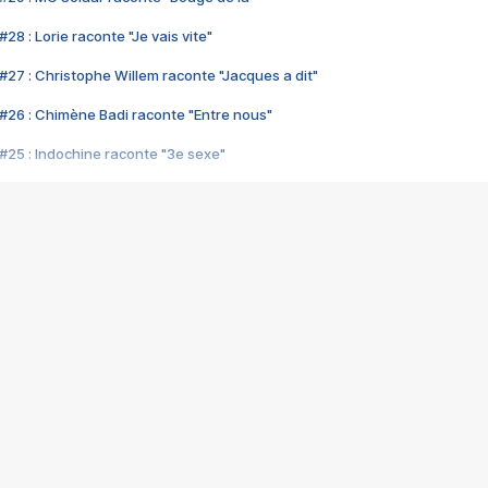
28 : Lorie raconte "Je vais vite"
#27 : Christophe Willem raconte "Jacques a dit"
#26 : Chimène Badi raconte "Entre nous"
#25 : Indochine raconte "3e sexe"
#24 : Zaho raconte "C'est chelou"
#23 : Patrick Bruel raconte "Au café des délices"
#22 : Kyo raconte "Le chemin"
#21 : Nolwenn Leroy raconte "Cassé"
#20 : Patrick Hernandez raconte "Born to be alive"
#19 : Lorie raconte "Près de moi"
#18 : Michael Jones raconte "A nos actes manqués" (avec Jean-Jacque
#17 : Khaled raconte "Aïcha"