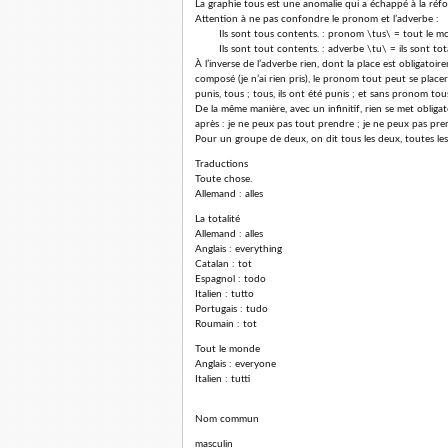
La graphie tous est une anomalie qui a échappé à la ré
Attention à ne pas confondre le pronom et l’adverbe :
Ils sont tous contents. : pronom \tus\ = tout le mo
Ils sont tout contents. : adverbe \tu\ = ils sont tot
À l’inverse de l’adverbe rien, dont la place est obligatoire
composé (je n’ai rien pris), le pronom tout peut se placer à
punis, tous ; tous, ils ont été punis ; et sans pronom tou
De la même manière, avec un infinitif, rien se met oblig
après : je ne peux pas tout prendre ; je ne peux pas pren
Pour un groupe de deux, on dit tous les deux, toutes les
Traductions
Toute chose.
Allemand : alles
La totalité
Allemand : alles
Anglais : everything
Catalan : tot
Espagnol : todo
Italien : tutto
Portugais : tudo
Roumain : tot
Tout le monde
Anglais : everyone
Italien : tutti
Nom commun
masculin