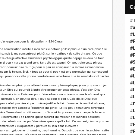
#T
#a
#L
#P
plus d’énergie que pour la déception » E.M Cioran
#L
e conversation mérite à mon sens le détour philosophique d’un café-philo ! Je
 site, mais je me concentrerai plutôt sur le « pathos » de cette phrase. Ce que
#P
st la charge affective, l’ambiance psychologique qu’elle dégage au-delà de tout
#S
pour si peu » n’a pas grand sens, tant elle est vague ! On peut dire cette phrase
e foot pourrait dire tout ça pour si peu en comparant la somme astronomique
#E
 sur le terrain. Bref, « tout ça pour si peu » est une expression qui correspond
#L
 qui prononce cette phrase constate avec amertume que les résultats sont faibles
#L
rèves de comptoir pour atteindre un niveau philosophique, je me propose un jeu
#L
 a un Etre qui pourrait à juste titre prononcer cette phrase, c’est bien Dieu.
 nécessaire à un Créateur pour faire advenir un univers comme le nôtre et que
#L
 normale », on peut se dire, « tout ça pour si peu ». Cela dit, le Dieu que
#l
i peu » n’est pas rien et peut même justifier le fait d’assumer le résultat obtenu,
pourrait être associé à l’existence du génie ! Le « si peu » ferait ainsi référence
#L
ère Teresa dont on dit souvent qu’ils sont trop rares pour changer la face du
 minimaliste » de Leibniz qui se satisfait du meilleur des mondes possibles.
#L
eu de Leibniz n’a pas pu faire mieux que ce qu’il a fait. Cependant, rien ne prouve
#P
 nombreuses « exoplanètes » perdues au loin dans l’Univers !
 peu » est typiquement humaine, trop humaine. Du point de vue nietzschéen, cette
#R