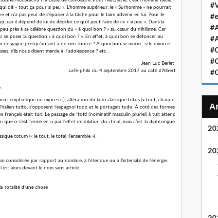
hilosophe moustachu n’a cessé de combattre. Pour Nietzsche, c’est l’homme faible,
#V
 qui dit « tout ça pour si peu ». L’homme supérieur, le « Surhomme » ne pourrait
are et n’a pas peur de s’épuiser à la tâche pour le faire advenir en lui. Pour le
#e
 car il dépend de lui de décider ce qu’il peut faire de ce « si peu ». Dans la
#
 peu près à sa célèbre question du « à quoi bon ? » au cœur du nihilisme. Car
par se poser la question « à quoi bon ? ». En effet, à quoi bon se défoncer au
#A
n ne gagne presqu’autant à ne rien foutre ? A quoi bon se marier, si le divorce
#C
gosses, s’ils nous disent merde à l’adolescence ? etc…
#C
Jean Luc Berlet
café-philo du 4 septembre 2017 au café d’Albert
#C
.
ment emphatique ou expressif), altération du latin classique totus (« tout, chaque,
 l’italien tutto, s’opposent l’espagnol todo et le portugais tudo. À coté des formes
ien français était tuit. Le passage de *totti (nominatif masculin pluriel) à tuit attend
in que o s’est fermé en u par l’effet de dilation du i final, mais c’est la diphtongue
20
que totum (« le tout, le total, l’ensemble »).
20
hose considérée par rapport au nombre, à l’étendue ou à l’intensité de l’énergie.
l est alors devant le nom sans article.
 la totalité d’une chose