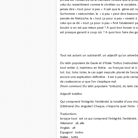
phrase est révélatrice de la mentalité nihiliste que le p
celui du ressentiment comme le chrétien ou le socialiste,
jamais dire « tout pour si peu ». Il sait que le génie est r
Surhomme » nietzschéen, le « si peu » peut être beaucoup,
pensée de Nietzsche, le « tout ça pour si peu » revient à
celui qui se dit « tout ça pour si peu » finit fatalement 
boulot si on est pas mieux payé ? A quoi bon bosser si o
est presque garanti à coup sûr ? A quoi bon faire des 
Tout est autant un substantif, un adjectif qu’un adverbe
Du latin populaire de Gaule et d’Italie *tottus (redouble
tout entier »), maintenu en Ibérie : au français tout et à
tot, toz, tote, totes, le cas sujet masculin pluriel de l’anc
encore une explication définitive : il est à peu près certa
de coalescence ui que l’on s’explique mal.
(Nom commun) Du latin populaire *tottu(m), du latin classi
Adjectif indéfini
Qui comprend l’intégrité, l’entièreté, la totalité d’une c
(Littéraire) (Au singulier) Chaque, n’importe quel. Note : I
Traductions
lorsque tout est ce qui comprend l’intégrité, l’entièreté,
Allemand : all, alle
Anglais : all
Espagnol : todos
Italien : tutto