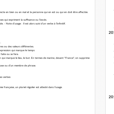
fecte en bien ou en mal et la personne qui en est ou qui en doit être affectée.
ses qui expriment la suffisance ou l’excès.
e. - Note d’usage : Il est alors suivi d’un verbe à l’infinitif.
20
:
res ou des valeurs différentes.
e expression qui marque le temps
 faite ou se fera.
ion qui marque le lieu, le but. En termes de marine, devant "France", on supprime
rase ou d’un membre de phrase.
des verbes
 française, un pluriel régulier est attesté dans l’usage.
20