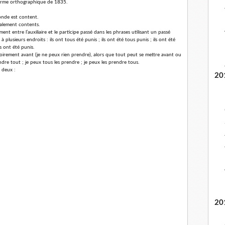
forme orthographique de 1835.
nde est content.
alement contents.
ment entre l’auxiliaire et le participe passé dans les phrases utilisant un passé
 plusieurs endroits : ils ont tous été punis ; ils ont été tous punis ; ils ont été
s ont été punis.
atoirement avant (je ne peux rien prendre), alors que tout peut se mettre avant ou
dre tout ; je peux tous les prendre ; je peux les prendre tous.
 deux :
20
20