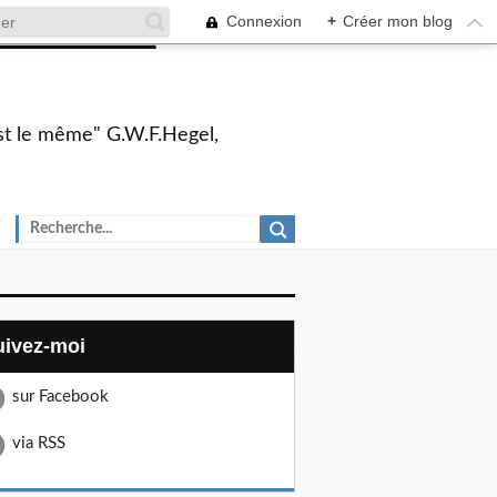
Connexion
+
Créer mon blog
 est le même" G.W.F.Hegel,
Suivez-moi
sur Facebook
via RSS