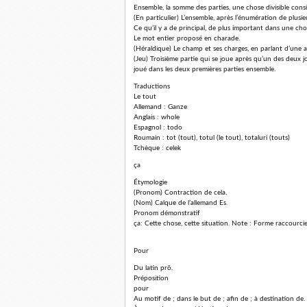
Ensemble, la somme des parties, une chose divisible cons
(En particulier) L’ensemble, après l’énumération de plusie
Ce qu’il y a de principal, de plus important dans une cho
Le mot entier proposé en charade.
(Héraldique) Le champ et ses charges, en parlant d’une 
(Jeu) Troisième partie qui se joue après qu’un des deux j
joué dans les deux premières parties ensemble.
Traductions
Le tout
Allemand : Ganze
Anglais : whole
Espagnol : todo
Roumain : tot (tout), totul (le tout), totaluri (touts)
Tchèque : celek
ça
Étymologie
(Pronom) Contraction de cela.
(Nom) Calque de l’allemand Es.
Pronom démonstratif
ça: Cette chose, cette situation. Note : Forme raccourcie 
Pour
Du latin prō.
Préposition
pour
Au motif de ; dans le but de ; afin de ; à destination de.