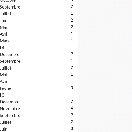
5
Octobre
2
Septembre
1
Juillet
2
Juin
2
Mai
1
Avril
1
Mars
14
2
Décembre
1
Septembre
2
Juillet
1
Mai
1
Avril
3
Février
13
2
Décembre
4
Novembre
2
Septembre
2
Juillet
3
Juin