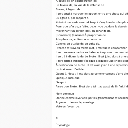
À cause de, en considération de.
En faveur de, en vue de la défense de.
Envers, à l’égard de.
Il sert aussi à marquer le rapport entre une chose qui af
Eu égard à, par rapport à.
Précédé des mots assez et trop, il s’emploie dans les phra
Pour que, afin de, à l’effet de, en vue de, dans le dessein d
Moyennant un certain prix, en échange de.
(Commerce) (Finance) À proportion de.
À la place de, au lieu de, au nom de.
Comme, en qualité de, en guise de.
Précédé et suivi du même mot, il marque la comparaison 
Il sert encore à mettre en balance, à opposer des contrai
Il sert à indiquer la durée. Note : Il est joint alors à un
Il sert aussi à indiquer l’époque à laquelle une chose s’est
À destination de. Note : Il est alors joint à une express
ordinairement l’article.
Quant à. Note : Il est alors au commencement d’une ph
Quoique, bien que.
De quoi.
Parce que. Note : Il est alors joint au passé de l’infinitif 
Nom commun
Donné comme invariable par les grammairiens et l’Académie
Argument favorable, avantage.
Vote en faveur de.
si
Étymologie