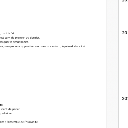
20
20
 tout à fait.
est suivi de premier ou dernier.
arquer la simultanéité.
que, marque une opposition ou une concession ; équivaut alors à si.
20
té.
vient de parler.
 précédent.
gens ; l’ensemble de l’humanité.