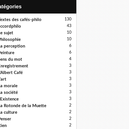
Catégories
130
extes des cafés-philo
43
ccordphilo
10
e sujet
10
hilosophie
6
a perception
6
einture
4
ens du mot
3
nregistrement
3
'Albert Café
3
'art
3
a morale
3
a société
3
'Existence
2
a Rotonde de la Muette
2
a culture
2
enser
2
ien