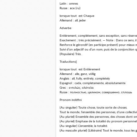
Latin : omnes
Russe : все (ru)
lorsque tout est Chaque
Allemand : all, jeder
Adverbe
Entièrement, complètement, sans exception, sans réserve,
Exactement ; très précisément. — Note : Dans ce sens, il 
Renforce le gérondif (en participe présent) pour mieux m
Suivi d’un adjectif ou d’un nom, puis de la conjonction 
(Populaire) Très.
Traductions]
lorsque tout est Entièrement
Allemand : alle, ganz, völlig
Anglais : all, fully, entirely, completely
Espagnol : cada, completamente, absolutamente
Grec : εντελώς, ολότελα
Russe : полностью, целиком, совершенно, сплошь
Pronom indéfini
(Au singulier) Toute chose, toute sorte de choses.
Tout le monde, l’ensemble des personnes, d’une collectivi
(Au pluriel) Ensemble des personnes, des choses dont on 
(Au pluriel) Emphase de la totalité du pronom personnel
(Au singulier) L’ensemble, la totalité.
(Au masculin pluriel) (Littéraire) Tout le monde, tous les 