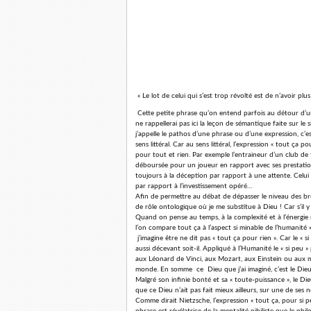
« Le lot de celui qui s’est trop révolté est de n’avoir 
Cette petite phrase qu’on entend parfois au détour d’un
ne rappellerai pas ici la leçon de sémantique faite sur le
j’appelle le pathos d’une phrase ou d’une expression, c’e
sens littéral. Car au sens littéral, l’expression « tout ça 
pour tout et rien. Par exemple l’entraineur d’un club d
déboursée pour un joueur en rapport avec ses prestations
toujours à la déception par rapport à une attente. Celui
par rapport à l’investissement opéré…
Afin de permettre au débat de dépasser le niveau des b
de rôle ontologique où je me substitue à Dieu ! Car s’il y
Quand on pense au temps, à la complexité et à l’énergie
l’on compare tout ça à l’aspect si minable de l’humanité «
j’imagine être ne dit pas « tout ça pour rien ». Car le « s
aussi décevant soit-il. Appliqué à l’Humanité le « si peu » 
aux Léonard de Vinci, aux Mozart, aux Einstein ou aux m
monde. En somme ce Dieu que j’ai imaginé, c’est le Dieu «
Malgré son infinie bonté et sa « toute-puissance », le Di
que ce Dieu n’ait pas fait mieux ailleurs, sur une de ses
Comme dirait Nietzsche, l’expression « tout ça, pour si