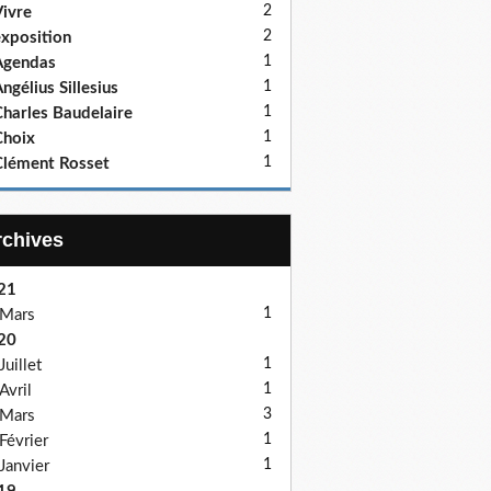
2
ivre
2
xposition
1
Agendas
1
ngélius Sillesius
1
harles Baudelaire
1
hoix
1
lément Rosset
Archives
21
1
Mars
20
1
Juillet
1
Avril
3
Mars
1
Février
1
Janvier