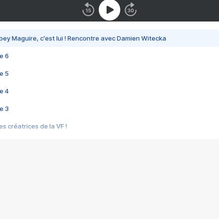
bey Maguire, c'est lui ! Rencontre avec Damien Witecka
e 6
e 5
e 4
e 3
s créatrices de la VF !
e 2
e 1
e Mektoub My Love arrive enfin ! Rencontre avec Shaïn Boumedine et Sal
i : après Toni en famille
elle réalise le bouleversant Dites lui que je l'aime