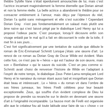
théâtre Sybille Vane s’était éperdument amourachée de lui, mais c’est
l’actrice incarnant magistralement la femme éternelle que Dorian aimait
et non la femme réelle. La belle actrice a abandonné le théâtre pour se
consacrer entièrement à l’amour, mais déçu par l’épreuve du réel,
Dorian l’a quitté sans ménagement et elle s’est suicidée ! Cependant
Dorian Gray n’est pas fondamentalement un salaud mais plutôt une
âme naïve qui s’est laissé piégé par le diabolique Lord Henry qui lui a
proposé l’odieux pacte. C’est pourquoi, lorsqu’il découvre enfin son
visage enlaidi par le mal qu’il a fait en découvrant le voile de la toile, il
met fin à ses jours…
C’est fort significativement par une tentative de suicide que débute le
roman de Eric-Emmanuel Schmitt Lorsque j’étais une œuvre d’art. Le
renvoi de ce roman au Dorian Gray de Oscar Wilde est évident. Mais
cette fois, ce n’est pas le « héros » qui est l’auteur de son œuvre, mais
son « Bienfaiteur » qui le sauve du suicide. C’est un peu comme si
Schmitt avait choisi de renverser l’histoire de Wilde en l’adaptant à
l’esprit de notre temps, le diabolique Zeus Peter-Lama remplaçant Lord
Henry et le narrateur du roman étant aussi laid et insignifiant que Dorian
était beau et intéressant…Le « héros » du roman vit dans l’ombre de
ses frères jumeaux, les frères Firelli célèbres pour leur beauté
exceptionnelle. Zeus, qui souffre d’un évident complexe de Dieu lui
propose de prendre sa revanche sur le destin en devenant une œuvre
d’art à l’originalité incomparable. La fausse mort de Firelli est organisée
afin que le créateur fou ait toute latitude pour faire de sa « chose » ce