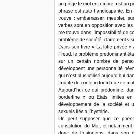
un piège le mot encombrer est un pi
phrase est auto handicapante. En
trouve : embarrasser, meubler, sur
verbes sont en opposition avec les f
me trouve dans l’impossibilité de co
problème de société, clairement vi
Dans son livre « La folie privée 
Freud, le problème prédominant étai
sur un certain nombre de perso
développent une personnalité névro
qui n’est plus utilisé aujourd’hui 
trouble du contenu lourd que ce mot
Aujourd’hui ce qui prédomine, dan
borderline » ou Etats limites 
développement de la société et u
sexuels liés a l’hystérie.
On peut supposer que ce phéno
constitution du Moi, et notammen
donc de frustrations, dans son