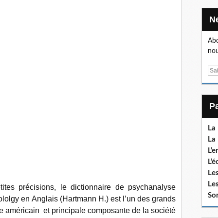
Abo
nou
E
m
a
i
l
La
La 
L’e
L’é
Les
Les
tes précisions, le dictionnaire de psychanalyse
Sor
lolgy en Anglais (Hartmann H.) est l’un des grands
me américain et principale composante de la société