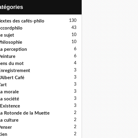
Catégories
130
extes des cafés-philo
43
ccordphilo
10
e sujet
10
hilosophie
6
a perception
6
einture
4
ens du mot
3
nregistrement
3
'Albert Café
3
'art
3
a morale
3
a société
3
'Existence
2
a Rotonde de la Muette
2
a culture
2
enser
2
ien