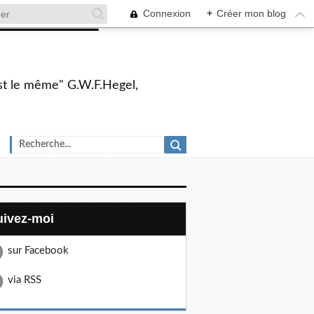
Connexion
+
Créer mon blog
 est le même" G.W.F.Hegel,
Suivez-moi
sur Facebook
via RSS