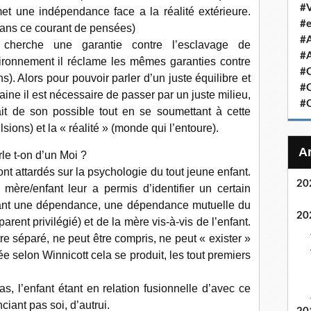
#V
met une indépendance face a la réalité extérieure.
#e
Dans ce courant de pensées)
#
cherche une garantie contre l’esclavage de
#A
ironnement il réclame les mêmes garanties contre
#C
s). Alors pour pouvoir parler d’un juste équilibre et
#C
ne il est nécessaire de passer par un juste milieu,
#C
fait de son possible tout en se soumettant à cette
lsions) et la « réalité » (monde qui l’entoure).
le t-on d’un Moi ?
t attardés sur la psychologie du tout jeune enfant.
20
 mère/enfant leur a permis d’identifier un certain
fiant une dépendance, une dépendance mutuelle du
20
arent privilégié) et de la mère vis-à-vis de l’enfant.
tre séparé, ne peut être compris, ne peut « exister »
ée selon Winnicott cela se produit, les tout premiers
as, l’enfant étant en relation fusionnelle d’avec ce
nciant pas soi, d’autrui.