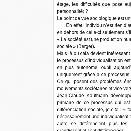
étage, les difficultés que pose au
personnalité) ?
Le point de vue sociologique est un
En effet l’individu n’est rien d’au
en dehors de celle-ci seulement s’i
« La société est une production hum
sociale » (Berger).
Mais là ou cela devient intéressant 
le processus d’individualisation est
en plus autonome, oubli aujourd’
uniquement grâce a ce processus so
Ce qui posent des problèmes énor
mouvements sociétaires et vice-ver
Jean-Claude Kaufmann développe
primaire de ce processus qui est l
différenciation sociale, je cite : 
nécessairement une individualisatio
autre se différencient plus les
grandissent et sont différenciées.