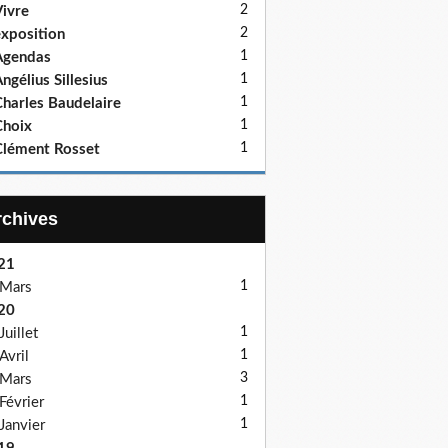
2
ivre
2
xposition
1
Agendas
1
ngélius Sillesius
1
harles Baudelaire
1
hoix
1
lément Rosset
Archives
21
1
Mars
20
1
Juillet
1
Avril
3
Mars
1
Février
1
Janvier