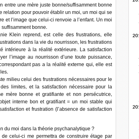
20
ion entre une mère juste bonne/suffisamment bonne
e relation pour pouvoir établir un moi, un moi qui se
re et l’image que celui-ci renvoie a l’enfant. Un moi
été suffisamment bonne.
e Klein reprend, est celle des frustrations, elle
20
rustrations dans la vie du nourrisson, les frustrations
té intérieure à la réalité extérieure. La satisfaction
yer l’image au nourrisson d’une toute puissance,
correspondant pas a la réalité externe qui, elle est
les.
ste milieu celui des frustrations nécessaires pour le
es limites, et la satisfaction nécessaire pour la
ne mère bonne et gratifiante et non persécutrice,
objet interne bon et gratifiant = un moi stable qui
20
satisfaction et frustration (l’absence de satisfaction
on du moi dans la théorie psychanalytique ?
n de celui-ci me permettra de construire étage par