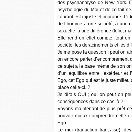
des psychanalyse de New York. En
psychologie du Moi et de ce fait ne
courant est injuste et impropre. L’
de l’homme à une société, à une c
sexuelle, à une différence (folie, m
Elle rend en effet compte, tout en 
société, les déracinements et les dif
Je me pose la question : peut on alo
on encore parler d’encombrement d’u
ce sujet a la base même de son orig
d’un équilibre entre l’extérieur et
Ego, cet Ego qui est le juste milieu 
place celle-ci. ?
Je dirais OUI ; oui on peut on pe
conséquences dans ce cas là ?
Voyons maintenant de plus prêt ce
pouvoir mieux comprendre cette dif
Ego…
Le moi (traduction française), de