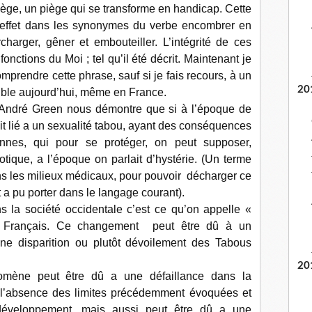
ège, un piège qui se transforme en handicap. Cette
 effet dans les synonymes du verbe encombrer en
charger, gêner et embouteiller. L’intégrité de ces
onctions du Moi ; tel qu’il été décrit. Maintenant je
mprendre cette phrase, sauf si je fais recours, à un
20
sible aujourd’hui, même en France.
» André Green nous démontre que si à l’époque de
t lié a un sexualité tabou, ayant des conséquences
nnes, qui pour se protéger, on peut supposer,
tique, a l’époque on parlait d’hystérie. (Un terme
dans les milieux médicaux, pour pouvoir décharger ce
 a pu porter dans le langage courant).
s la société occidentale c’est ce qu’on appelle «
en Français. Ce changement peut être dû à un
ne disparition ou plutôt dévoilement des Tabous
20
mène peut être dû a une défaillance dans la
t l’absence des limites précédemment évoquées et
 développement, mais aussi peut être dû a une