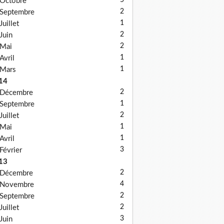
5
Octobre
2
Septembre
1
Juillet
2
Juin
2
Mai
1
Avril
1
Mars
14
2
Décembre
1
Septembre
2
Juillet
1
Mai
1
Avril
3
Février
13
2
Décembre
4
Novembre
2
Septembre
2
Juillet
3
Juin