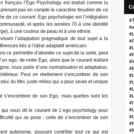
 français l’Ego Psychology est traduit comm
e la
 prenant pas en compte le caractère freudien de ce
idée de ce courant Ego psychologie est l’intégration
#T
ommunauté, et après les années 70 à une identité
#a
arge), à une couleur de peau et à une ethnie.
#L
visant l’adaptation pragmatique de tout sujet a la
#P
férences liés a l’idéal adaptatif américain.
#L
rs ce permettre d’aborder ce sujet de la sorte, peut
#P
n ego, de notre Ego, alors que le courant traitant
#S
ine, nous parle d’une normalisation et adaptation,
#E
 l’intérieur. Peut on réellement s’encombrer de son
#L
celui du Moi, juste milieu qui a pour seule et unique
#L
#L
ut s’encombrer de son Ego, mais quelles sont les
#L
#l
 qui nous dit le courant de L’ego psychology pour
#L
#L
ficulté qui se pose ; celle de s’encombrer de son
#P
#R
vient autonome, pouvant contrôler tout ce qui est