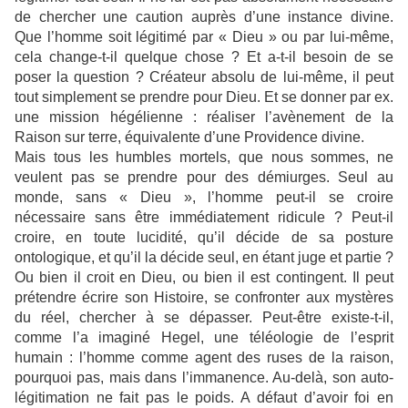
de chercher une caution auprès d’une instance divine.
Que l’homme soit légitimé par « Dieu » ou par lui-même,
cela change-t-il quelque chose ? Et a-t-il besoin de se
poser la question ? Créateur absolu de lui-même, il peut
tout simplement se prendre pour Dieu. Et se donner par ex.
une mission hégélienne : réaliser l’avènement de la
Raison sur terre, équivalente d’une Providence divine.
Mais tous les humbles mortels, que nous sommes, ne
veulent pas se prendre pour des démiurges. Seul au
monde, sans « Dieu », l’homme peut-il se croire
nécessaire sans être immédiatement ridicule ? Peut-il
croire, en toute lucidité, qu’il décide de sa posture
ontologique, et qu’il la décide seul, en étant juge et partie ?
Ou bien il croit en Dieu, ou bien il est contingent. Il peut
prétendre écrire son Histoire, se confronter aux mystères
du réel, chercher à se dépasser. Peut-être existe-t-il,
comme l’a imaginé Hegel, une téléologie de l’esprit
humain : l’homme comme agent des ruses de la raison,
pourquoi pas, mais dans l’immanence. Au-delà, son auto-
légitimation ne fait pas le poids. A défaut d’avoir foi en