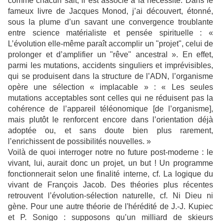
comme chacun sait, il est associé à la nécessité. Dans le
fameux livre de Jacques Monod, j’ai découvert, étonné,
sous la plume d’un savant une convergence troublante
entre science matérialiste et pensée spirituelle : «
L’évolution elle-même paraît accomplir un "projet", celui de
prolonger et d’amplifier un "rêve" ancestral ». En effet,
parmi les mutations, accidents singuliers et imprévisibles,
qui se produisent dans la structure de l’ADN, l’organisme
opère une sélection « implacable » : « Les seules
mutations acceptables sont celles qui ne réduisent pas la
cohérence de l’appareil téléonomique [de l’organisme],
mais plutôt le renforcent encore dans l’orientation déjà
adoptée ou, et sans doute bien plus rarement,
l’enrichissent de possibilités nouvelles. »
Voilà de quoi interroger notre no future post-moderne : le
vivant, lui, aurait donc un projet, un but ! Un programme
fonctionnerait selon une finalité interne, cf. La logique du
vivant de François Jacob. Des théories plus récentes
retrouvent l’évolution-sélection naturelle, cf. Ni Dieu ni
gène. Pour une autre théorie de l'hérédité de J.-J. Kupiec
et P. Sonigo : supposons qu’un milliard de skieurs