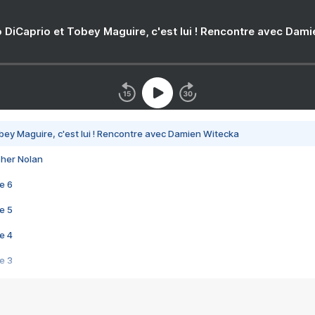
 DiCaprio et Tobey Maguire, c'est lui ! Rencontre avec Dam
bey Maguire, c'est lui ! Rencontre avec Damien Witecka
pher Nolan
e 6
e 5
e 4
e 3
s créatrices de la VF !
e 2