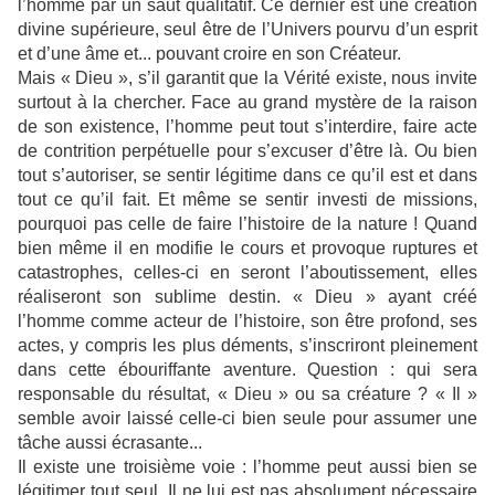
l’homme par un saut qualitatif. Ce dernier est une création
divine supérieure, seul être de l’Univers pourvu d’un esprit
et d’une âme et... pouvant croire en son Créateur.
Mais « Dieu », s’il garantit que la Vérité existe, nous invite
surtout à la chercher. Face au grand mystère de la raison
de son existence, l’homme peut tout s’interdire, faire acte
de contrition perpétuelle pour s’excuser d’être là. Ou bien
tout s’autoriser, se sentir légitime dans ce qu’il est et dans
tout ce qu’il fait. Et même se sentir investi de missions,
pourquoi pas celle de faire l’histoire de la nature ! Quand
bien même il en modifie le cours et provoque ruptures et
catastrophes, celles-ci en seront l’aboutissement, elles
réaliseront son sublime destin. « Dieu » ayant créé
l’homme comme acteur de l’histoire, son être profond, ses
actes, y compris les plus déments, s’inscriront pleinement
dans cette ébouriffante aventure. Question : qui sera
responsable du résultat, « Dieu » ou sa créature ? « Il »
semble avoir laissé celle-ci bien seule pour assumer une
tâche aussi écrasante...
Il existe une troisième voie : l’homme peut aussi bien se
légitimer tout seul. Il ne lui est pas absolument nécessaire