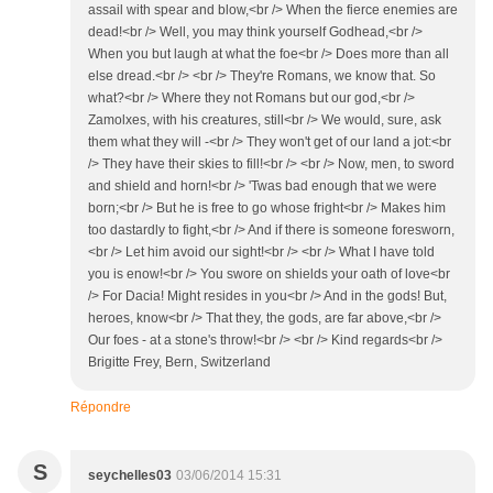
assail with spear and blow,<br /> When the fierce enemies are
dead!<br /> Well, you may think yourself Godhead,<br />
When you but laugh at what the foe<br /> Does more than all
else dread.<br /> <br /> They're Romans, we know that. So
what?<br /> Where they not Romans but our god,<br />
Zamolxes, with his creatures, still<br /> We would, sure, ask
them what they will -<br /> They won't get of our land a jot:<br
/> They have their skies to fill!<br /> <br /> Now, men, to sword
and shield and horn!<br /> 'Twas bad enough that we were
born;<br /> But he is free to go whose fright<br /> Makes him
too dastardly to fight,<br /> And if there is someone foresworn,
<br /> Let him avoid our sight!<br /> <br /> What I have told
you is enow!<br /> You swore on shields your oath of love<br
/> For Dacia! Might resides in you<br /> And in the gods! But,
heroes, know<br /> That they, the gods, are far above,<br />
Our foes - at a stone's throw!<br /> <br /> Kind regards<br />
Brigitte Frey, Bern, Switzerland
Répondre
S
seychelles03
03/06/2014 15:31