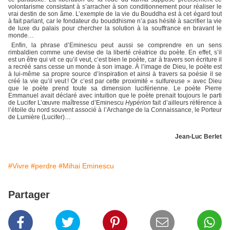
volontarisme consistant à s’arracher à son conditionnement pour réaliser le
vrai destin de son âme. L’exemple de la vie du Bouddha est à cet égard tout
à fait parlant, car le fondateur du bouddhisme n’a pas hésité à sacrifier la vie
de luxe du palais pour chercher la solution à la souffrance en bravant le
monde…
Enfin, la phrase d’Eminescu peut aussi se comprendre en un sens
rimbaldien comme une devise de la liberté créatrice du poète. En effet, s’il
est un être qui vit ce qu’il veut, c’est bien le poète, car à travers son écriture il
a recréé sans cesse un monde à son image. À l’image de Dieu, le poète est
à lui-même sa propre source d’inspiration et ainsi à travers sa poésie il se
créé la vie qu’il veut ! Or c’est par cette proximité « sulfureuse » avec Dieu
que le poète prend toute sa dimension luciférienne. Le poète Pierre
Emmanuel avait déclaré avec intuition que le poète prenait toujours le parti
de Lucifer L’œuvre maîtresse d’Eminescu
Hypérion
fait d’ailleurs référence à
l’étoile du nord souvent associé à l’Archange de la Connaissance, le Porteur
de Lumière (Lucifer)…
Jean-Luc Berlet
#Vivre
#perdre
#Mihai Eminescu
Partager