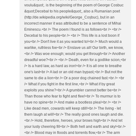
voulu&quot;. is the beginning of the poem of George Cosbuc
&quot;Decebal to his people&quot;, also a Rumanian poet
(http://de.wikipedia.org/wiki/George_Coșbuc), but in an
incorrect manner it was attributed to be a sentence of Mihai
Eminescu.<br /> The poem I found is as follows<br /> <br />
Decebal to his people<br /> <br /> This life is a lost boon if
you<br /> Don't live it as you wanted to!<br /> Much would a
warlike, ruthless foe<br /> Enslave us all! Our birth, we know,
<br /> Was woe enough; would you get through<br /> Another
dreadful woe?<br /> <br /> Death, even for a godlike scion,<br
/> Is a hard law, as hard as iron!<br /> It is all one to breathe
one's last<br /> A lad or an old man bypast,<br /> But not the
same to die a lion<br /> Or a poor dog chained fast.<br /> <br
/> What if you fight in the first line,<br /> What if by great
exploits you shine?<br /> A grumbler cannot better be<br />
Than those who fear to fight and flee!<br /> To murmur is to
have no spine<br /> And make a bootless plea!<br /> <br />
Like dead men, cowards will keep still!<br /> The living - let
them laugh at will!<br /> The really good ones laugh and die.
<br /> Hold, therefore, heroes, your brows high<br /> And let
your lusty cheering fill<br /> Both hell and earth and sky!<br />
<br /> Blood may in floods and torrents flow,<br /> The arm