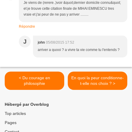
Je viens de (rerere..)voir &quot;dernier domicile connu&quot;
et je trouve cette citation finale de MIHAI EMINESCU tres
vraie et j'ai peur de ne pas y arriver .........
Répondre
J
john
05/08/2015 17:52
arriver a quooi ? a vivre ta vie comme tu l'entends ?
< Du courage en
En quoi la peur conditionne-
philosophie
t-elle nos choix ? >
Hébergé par Overblog
Top articles
Pages
Contact