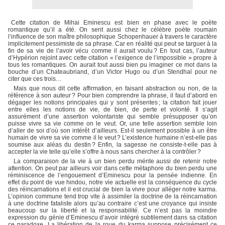
Cette citation de Mihai Eminescu est bien en phase avec le poète
romantique qu’il a été. On sent aussi chez le célèbre poète roumain
l’influence de son maître philosophique Schopenhauer à travers le caractère
implicitement pessimiste de sa phrase. Car en réalité qui peut se targuer à la
fin de sa vie de l’avoir vécu comme il aurait voulu ? En tout cas, l’auteur
d’Hypérion rejoint avec cette citation « l’exigence de l’impossible » propre à
tous les romantiques. On aurait tout aussi bien pu imaginer ce mot dans la
bouche d’un Chateaubriand, d’un Victor Hugo ou d’un Stendhal pour ne
citer que ces trois…
Mais que nous dit cette affirmation, en faisant abstraction ou non, de la
référence à son auteur ? Pour bien comprendre la phrase, il faut d’abord en
dégager les notions principales qui y sont présentes ; la citation fait jouer
entre elles les notions de vie, de bien, de perte et volonté. Il s’agit
assurément d’une assertion volontariste qui semble présupposer qu’on
puisse vivre sa vie comme on le veut. Or, une telle assertion semble loin
d’aller de soi d’où son intérêt d’ailleurs. Est-il seulement possible à un être
humain de vivre sa vie comme il le veut ? L’existence humaine n’est-elle pas
soumise aux aléas du destin ? Enfin, la sagesse ne consiste-t-elle pas à
accepter la vie telle qu’elle s’offre à nous sans chercher à la contrôler ?
La comparaison de la vie à un bien perdu mérite aussi de retenir notre
attention. On peut par ailleurs voir dans cette métaphore du bien perdu une
réminiscence de l’engouement d’Eminescu pour la pensée indienne. En
effet du point de vue hindou, notre vie actuelle est la conséquence du cycle
des réincarnations et il est crucial de bien la vivre pour alléger notre karma.
L’opinion commune tend trop vite à assimiler la doctrine de la réincarnation
à une doctrine fataliste alors qu’au contraire c’est une croyance qui insiste
beaucoup sur la liberté et la responsabilité. Ce n’est pas la moindre
expression du génie d’Eminescu d’avoir intégré subtilement dans sa citation
ce paradoxe. La libération de la roue du karma suppose précisément ce