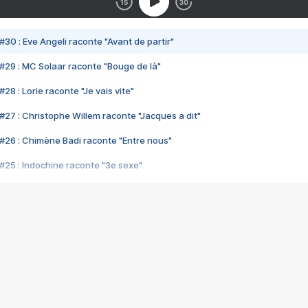
#30 : Eve Angeli raconte "Avant de partir"
#29 : MC Solaar raconte "Bouge de là"
28 : Lorie raconte "Je vais vite"
#27 : Christophe Willem raconte "Jacques a dit"
#26 : Chimène Badi raconte "Entre nous"
#25 : Indochine raconte "3e sexe"
#24 : Zaho raconte "C'est chelou"
#23 : Patrick Bruel raconte "Au café des délices"
#22 : Kyo raconte "Le chemin"
#21 : Nolwenn Leroy raconte "Cassé"
#20 : Patrick Hernandez raconte "Born to be alive"