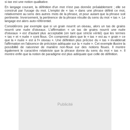
si
tas
est une notion qualitative.
En langage courant, la définition d'un mot n'est pas donnée préalablement ; elle se
construit par l'usage du mot. L'emploi de « tas » dans une phrase définit ce mot,
relativement au sens des autres mots de la phrase, et pour autant que la phrase soit
pertinente. Inversement, la pertinence de la phrase résulte du sens du mot « tas ». Le
langage est alors auto-référentiel.
Considérons par exemple que si un grain nourrit un oiseau, alors un tas de grains
nourrit une nuée d'oiseaux. L'affirmation « un tas de grains nourrit une nuée
d'oiseaux » est d'autant plus acceptable (en tant que stricte vérité) que les termes
« tas » et « nuée » sont flous. On comprend alors que le « tas » est au « grain » ce
que la « nuée » est à l'« oiseau ». Une définition plus précise du « tas » invaliderait
l'affirmation en l'absence de précision adéquate sur la « nuée ». Cet exemple illustre la
possibilité de raisonner de manière non-floue sur des notions floues. Il montre
également le caractère relativiste que la phrase donne du sens du mot « tas ». Il
montre enfin que la notion de paradigme est plus adéquate que celle de définition.
Publicité