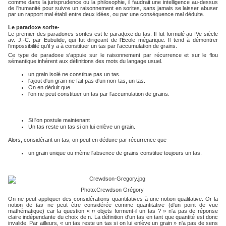
comme dans la jurisprudence ou la philosophie, il faudrait une intelligence au-dessus
de l'humanité pour suivre un raisonnement en sorites, sans jamais se laisser abuser
par un rapport mal établi entre deux idées, ou par une conséquence mal déduite.
Le paradoxe sorite
-
Le premier des paradoxes sorites est le paradoxe du tas. Il fut formulé au IVe siècle
av. J.‑C. par Eubulide, qui fut dirigeant de l'École mégarique. Il tend à démontrer
l'impossibilité qu'il y a à constituer un tas par l'accumulation de grains.
Ce type de paradoxe s'appuie sur le raisonnement par récurrence et sur le flou
sémantique inhérent aux définitions des mots du langage usuel.
un grain isolé ne constitue pas un tas.
l'ajout d'un grain ne fait pas d'un non-tas, un tas.
On en déduit que
l'on ne peut constituer un tas par l'accumulation de grains.
Si l'on postule maintenant
Un tas reste un tas si on lui enlève un grain.
Alors, considérant un tas, on peut en déduire par récurrence que
un grain unique ou même l'absence de grains constitue toujours un tas.
Photo:Crewdson Grégory
On ne peut appliquer des considérations quantitatives à une notion qualitative. Or la
notion de
tas
ne peut être considérée comme quantitative (d'un point de vue
mathématique) car la question «
n
objets forment-il un tas ? » n'a pas de réponse
claire indépendante du choix de n. La définition d'un tas en tant que quantité est donc
invalide. Par ailleurs, « un tas reste un tas si on lui enlève un grain » n'a pas de sens