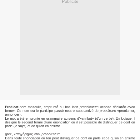
Publicité
Predicat-
nom masculin, emprunté au bas latin
praedicatum
«chose déclarée avec
force». Ce nom est le participe passé neutre substantivé de
praedicare
«proclamer,
annoncer».
Le mot a été emprunté en grammaire au sens d’»attribut» (d’un verbe). En logique, il
désigne le second terme d’une énonciation où il est possible de distinguer ce dont on
parle (le sujet) et ce qu’on en affirme.
grec, κατηγόρημα; latin,
praedicatum
Dans toute énonciation où l’on peut distinguer ce dont on parle et ce qu’on en affirme