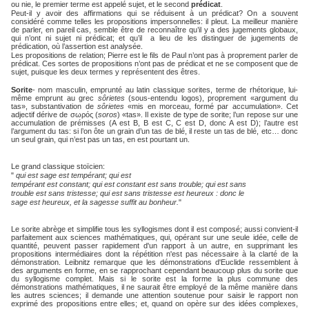
ou nie, le premier terme est appelé sujet, et le second
prédicat
.
Peut-il y avoir des affirmations qui se réduisent à un prédicat? On a souvent
considéré comme telles les propositions impersonnelles: il pleut. La meilleur manière
de parler, en pareil cas, semble être de reconnaître qu’il y a des jugements globaux,
qui n’ont ni sujet ni prédicat; et qu’il a lieu de les distinguer de jugements de
prédication, où l’assertion est analysée.
Les propositions de relation; Pierre est le fils de Paul n’ont pas à proprement parler de
prédicat. Ces sortes de propositions n’ont pas de prédicat et ne se composent que de
sujet, puisque les deux termes y représentent des êtres.
Sorite
- nom masculin, emprunté au latin classique sorites, terme de rhétorique, lui-
même emprunt au grec
sôrietes
(sous-entendu logos), proprement «argument du
tas», substantivation de
sôrietes
«mis en morceau, formé par accumulation». Cet
adjectif dérive de
σωρός
(
soros
) «tas». Il existe de type de sorite; l’un repose sur une
accumulation de prémisses (A est B, B est C, C est D, donc A est D); l’autre est
l’argument du tas: si l’on ôte un grain d’un tas de blé, il reste un tas de blé, etc… donc
un seul grain, qui n’est pas un tas, en est pourtant un.
Le grand classique stoïcien:
"
qui est sage est tempérant; qui est
tempérant est constant; qui est constant est sans trouble; qui est sans
trouble est sans tristesse; qui est sans tristesse est heureux : donc le
sage est heureux, et la sagesse suffit au bonheur.
"
Le sorite abrège et simplifie tous les syllogismes dont il est composé; aussi convient-il
parfaitement aux sciences mathématiques, qui, opérant sur une seule idée, celle de
quantité, peuvent passer rapidement d'un rapport à un autre, en supprimant les
propositions intermédiaires dont la répétition n'est pas nécessaire à la clarté de la
démonstration. Leibnitz remarque que les démonstrations d'Euclide ressemblent à
des arguments en forme, en se rapprochant cependant beaucoup plus du sorite que
du syllogisme complet. Mais si le sorite est la forme la plus commune des
démonstrations mathématiques, il ne saurait être employé de la même manière dans
les autres sciences; il demande une attention soutenue pour saisir le rapport non
exprimé des propositions entre elles; et, quand on opère sur des idées complexes,